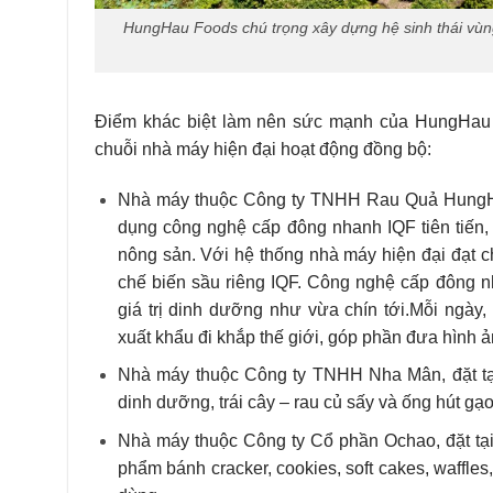
HungHau Foods chú trọng xây dựng hệ sinh thái vùng
Điểm khác biệt làm nên sức mạnh của HungHau F
chuỗi nhà máy hiện đại hoạt động đồng bộ:
Nhà máy thuộc C
ông ty TNHH Rau Quả Hung
dụng công nghệ cấp đông nhanh IQF tiên tiến, 
nông sản. Với hệ thống nhà máy hiện đại đạt c
chế biến sầu riêng IQF. Công nghệ cấp đông n
giá trị dinh dưỡng như vừa chín tới.Mỗi ngà
xuất khẩu đi khắp thế giới, góp phần đưa hình
Nhà máy thuộc C
ông ty TNHH Nha Mân,
đặt 
dinh dưỡng, trái cây – rau củ sấy và ống hút gạ
Nhà máy thuộc C
ông ty Cổ phần Ochao,
đặt t
phẩm bánh cracker, cookies, soft cakes, waffle