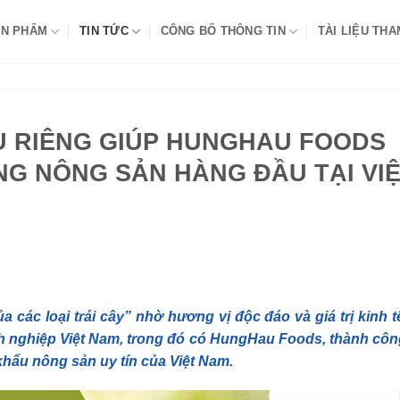
N PHẨM
TIN TỨC
CÔNG BỐ THÔNG TIN
TÀI LIỆU TH
U RIÊNG GIÚP HUNGHAU FOODS
G NÔNG SẢN HÀNG ĐẦU TẠI VI
 các loại trái cây” nhờ hương vị độc đáo và giá trị kinh t
nh nghiệp Việt Nam, trong đó có HungHau Foods, thành cô
 khẩu nông sản uy tín của Việt Nam.