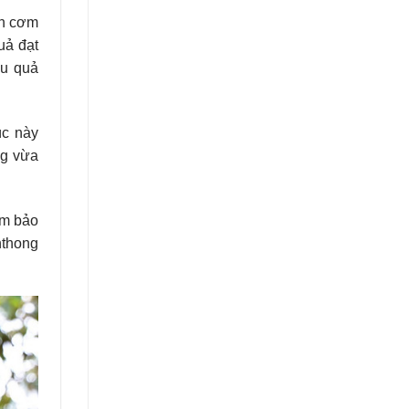
ần cơm
uả đạt
ậu quả
úc này
ng vừa
ảm bảo
nthong