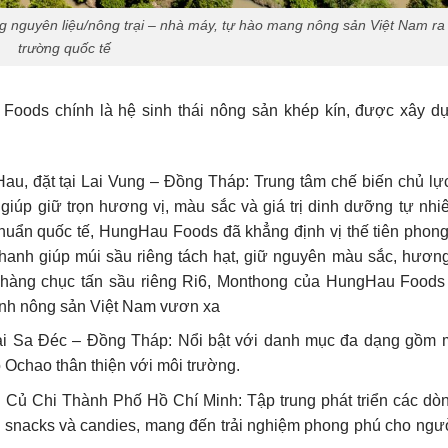
 nguyên liệu/nông trại – nhà máy, tự hào mang nông sản Việt Nam ra 
trường quốc tế
oods chính là hệ sinh thái nông sản khép kín, được xây d
Hau,
đặt tại Lai Vung – Đồng Tháp:
Trung tâm chế biến chủ lự
giúp giữ trọn hương vị, màu sắc và giá trị dinh dưỡng tự nhi
huẩn quốc tế, HungHau Foods đã khẳng định vị thế tiên phong
hanh giúp múi sầu riêng tách hạt, giữ nguyên màu sắc, hương
y, hàng chục tấn sầu riêng Ri6, Monthong của HungHau Food
 ảnh nông sản Việt Nam vươn xa
tại Sa Đéc – Đồng Tháp:
Nổi bật với danh mục đa dạng gồm m
o Ochao thân thiện với môi trường.
ại Củ Chi Thành Phố Hồ Chí Minh:
Tập trung phát triển các dò
s, snacks và candies, mang đến trải nghiệm phong phú cho ngườ