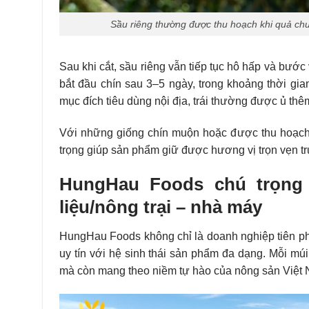
Sầu riêng thường được thu hoạch khi quả ch
Sau khi cắt, sầu riêng vẫn tiếp tục hô hấp và bước
bắt đầu chín sau 3–5 ngày, trong khoảng thời gia
mục đích tiêu dùng nội địa, trái thường được ủ 
Với những giống chín muộn hoặc được thu hoạch h
trọng giúp sản phẩm giữ được hương vị trọn vẹn t
HungHau Foods chú trọng 
liệu/nông trại – nhà máy
HungHau Foods không chỉ là doanh nghiệp tiên pho
uy tín với hệ sinh thái sản phẩm đa dạng. Mỗi mú
mà còn mang theo niềm tự hào của nông sản Việt N