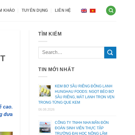
AM KHẢO
TUYỂN DỤNG
LIÊN HỆ
TÌM KIẾM
ỆT
TIN MỚI NHẤT
KEM BƠ SẦU RIÊNG ĐÔNG LẠNH
HUNGHAU FOODS: NGỌT BÉO BƠ
SẦU RIÊNG, MÁT LẠNH TRỌN VẸN
TRONG TỪNG QUE KEM
ế cao.
06.08.2026
ng đưa
CÔNG TY TNHH NHA MÂN ĐÓN
ĐOÀN SINH VIÊN THỰC TẬP
TRƯỜNG ĐẠI HỌC NÔNG LÂM