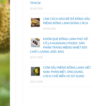
TP.HCM
05.08.2026
LÀM CÁCH NÀO ĐỂ RÃ ĐÔNG SẦU
RIÊNG ĐÔNG LẠNH ĐÚNG CÁCH
04.08.2026
KHÓM QUE ĐÔNG LẠNH PHỦ SÔ
CÔ LA HUNGHAU FOODS: SẢN
PHẨM TRÁNG MIỆNG NHIỆT ĐỚI
CHẤT LƯỢNG, ĐỘC ĐÁO
30.07.2026
CƠM SẦU RIÊNG ĐÔNG LẠNH VIỆT
NAM: PHÂN BIỆT, ỨNG DỤNG,
CÁCH CHẾ BIẾN VÀ SỬ DỤNG
28.07.2026