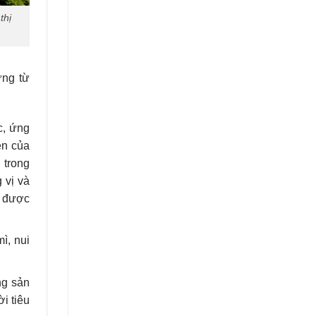
thị
ựng từ
c, ứng
ên của
 trong
 vị và
s được
ì, nui
ng sản
i tiêu