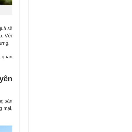
quả sẽ
p. Với
rưng.
c quan
yên
ng sản
g mại,