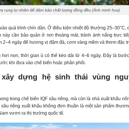
ưa rụng tự nhiên để đảm bảo chất lượng đồng đều (Ảnh minh họa)
 vào quá trình chín dần. Ở điều kiện nhiệt độ thường 25–30°C, 
n này cần bảo quản ở nơi thoáng mát, tránh ánh nắng trực tiế
thêm 2–4 ngày để hương vị đậm đà, cơm vàng mềm và thơm đặc t
ơi non, thời gian ủ có thể kéo dài từ 4–6 ngày. Đây là bướ
rước khi đưa vào chế biến hoặc phân phối.
xây dựng hệ sinh thái vùng ngu
ng trong chế biến IQF sầu riêng, mà còn là nhà xuất khẩu nô
i sầu riêng xuất khẩu không đơn thuần là một sản phẩm thươn
am vươn ra thị trường quốc tế.