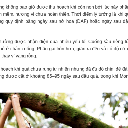
êng không bao giờ được thu hoạch khi còn non bởi lúc này ph
òn mềm, hương vị chưa hoàn thiện. Thời điểm lý tưởng là khi q
ờng quy định bằng ngày sau nở hoa (DAF) hoặc ngày sau đ
thường được nhận diện qua nhiều yếu tố. Cuống sầu riêng l
hỏ ở chân cuống. Phần gai tròn hơn, giãn ra đều và có độ cứ
 thay vì vang rỗng.
 hoạch khi quả chưa rụng tự nhiên nhưng đã đủ độ chín, để đ
ng được cắt ở khoảng 85–95 ngày sau đậu quả, trong khi Mo