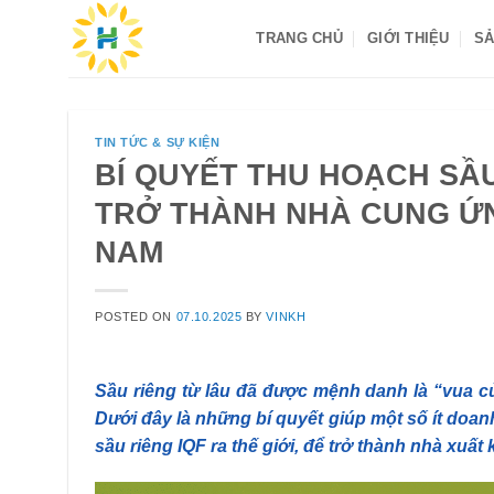
Skip
TRANG CHỦ
GIỚI THIỆU
SẢ
to
content
TIN TỨC & SỰ KIỆN
BÍ QUYẾT THU HOẠCH SẦ
TRỞ THÀNH NHÀ CUNG ỨN
NAM
POSTED ON
07.10.2025
BY
VINKH
Sầu riêng từ lâu đã được mệnh danh là “vua của
Dưới đây là những bí quyết giúp một số ít doa
sầu riêng IQF ra thế giới, để trở thành nhà xuất