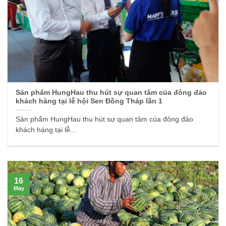
Sản phẩm HungHau thu hút sự quan tâm của đông đảo
khách hàng tại lễ hội Sen Đồng Tháp lần 1
Sản phẩm HungHau thu hút sự quan tâm của đông đảo
khách hàng tại lễ...
16
May