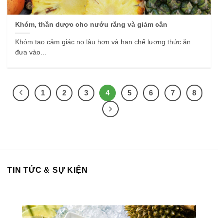
Khóm, thần dược cho nướu răng và giảm cân
Khóm tạo cảm giác no lâu hơn và hạn chế lượng thức ăn
đưa vào...
1
2
3
4
5
6
7
8
TIN TỨC & SỰ KIỆN