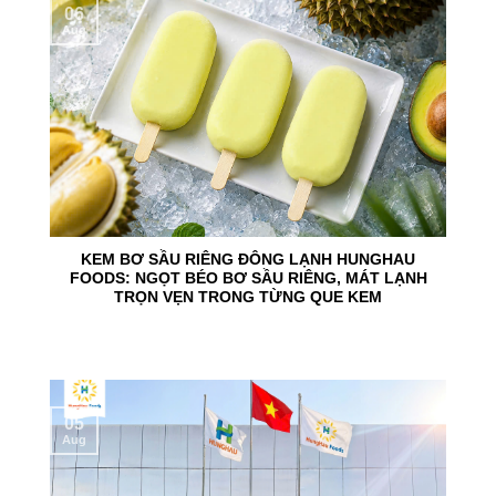
06
Aug
KEM BƠ SẦU RIÊNG ĐÔNG LẠNH HUNGHAU
FOODS: NGỌT BÉO BƠ SẦU RIÊNG, MÁT LẠNH
TRỌN VẸN TRONG TỪNG QUE KEM
05
Aug