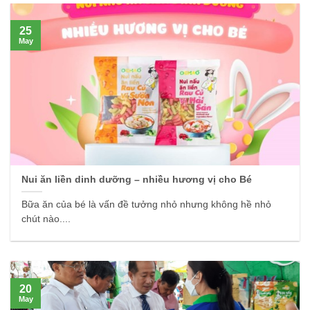
25
May
Nui ăn liền dinh dưỡng – nhiều hương vị cho Bé
Bữa ăn của bé là vấn đề tưởng nhỏ nhưng không hề nhỏ
chút nào....
20
May