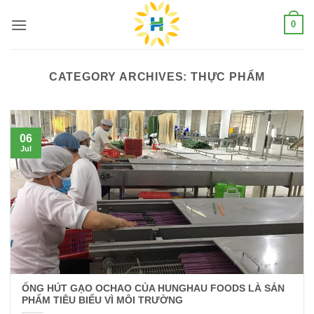
Skip
0
to
content
CATEGORY ARCHIVES:
THỰC PHẨM
06
Jul
ỐNG HÚT GẠO OCHAO CỦA HUNGHAU FOODS LÀ SẢN
PHẨM TIÊU BIỂU VÌ MÔI TRƯỜNG