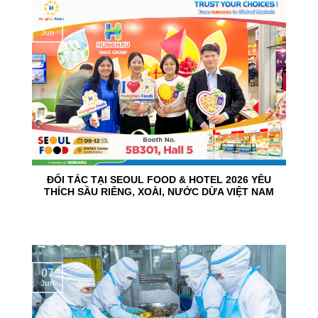
10
Jun
ĐỐI TÁC TẠI SEOUL FOOD & HOTEL 2026 YÊU
THÍCH SẦU RIÊNG, XOÀI, NƯỚC DỪA VIỆT NAM
07
Jun