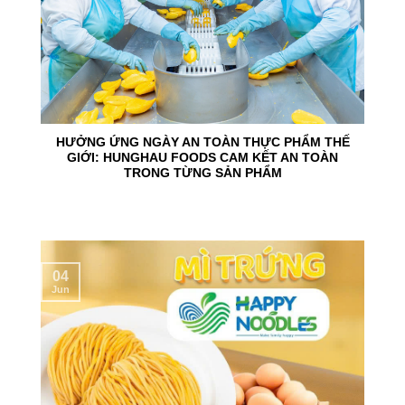
HƯỞNG ỨNG NGÀY AN TOÀN THỰC PHẨM THẾ
GIỚI: HUNGHAU FOODS CAM KẾT AN TOÀN
TRONG TỪNG SẢN PHẨM
04
Jun