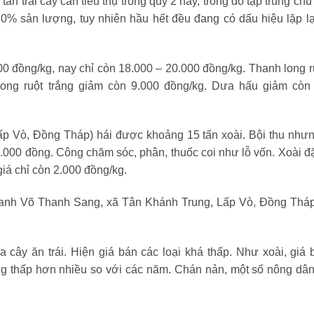
tấn trái cây cần tiêu thụ trong quý 2 này, trong đó tập trung ch
0% sản lượng, tuy nhiên hầu hết đều đang có dấu hiệu lặp lạ
00 đồng/kg, nay chỉ còn 18.000 – 20.000 đồng/kg. Thanh long r
 long ruột trắng giảm còn 9.000 đồng/kg. Dưa hấu giảm còn
ấp Vò, Đồng Tháp) hái được khoảng 15 tấn xoài. Bội thu như
5.000 đồng. Công chăm sóc, phân, thuốc coi như lỗ vốn. Xoài đ
iá chỉ còn 2.000 đồng/kg.
, anh Võ Thanh Sang, xã Tân Khánh Trung, Lấp Vò, Đồng Tháp
ây ăn trái. Hiện giá bán các loại khá thấp. Như xoài, giá 
cũng thấp hơn nhiều so với các năm. Chán nản, một số nông dân
.