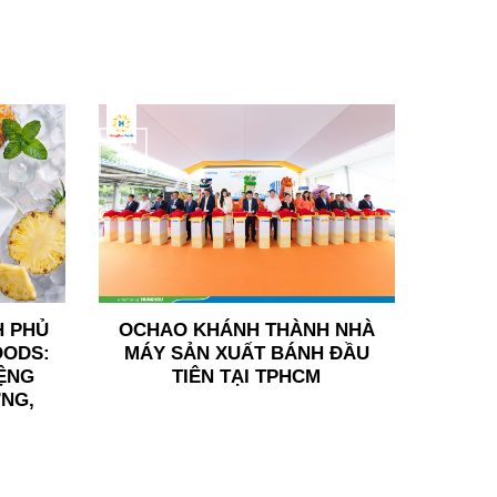
24
Jun
H PHỦ
OCHAO KHÁNH THÀNH NHÀ
OODS:
MÁY SẢN XUẤT BÁNH ĐẦU
ỆNG
TIÊN TẠI TPHCM
ỢNG,