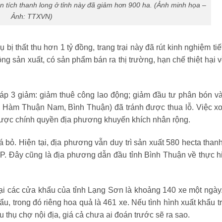
n tích thanh long ở tỉnh này đã giảm hơn 900 ha. (Ảnh minh họa –
Ảnh: TTXVN)
bị thất thu hơn 1 tỷ đồng, trang trại này đã rút kinh nghiệm tiế
g sản xuất, có sản phẩm bán ra thị trường, hạn chế thiệt hại v
háp 3 giảm: giảm thuê công lao động; giảm đầu tư phân bón v
, Hàm Thuận Nam, Bình Thuận) đã tránh được thua lỗ. Việc x
 được chính quyền địa phương khuyến khích nhân rộng.
 bỏ. Hiện tại, địa phương vẫn duy trì sản xuất 580 hecta thanh
P. Đây cũng là địa phương dẫn đầu tỉnh Bình Thuận về thực hi
ại các cửa khẩu của tỉnh Lạng Sơn là khoảng 140 xe một ngày
 trong đó riêng hoa quả là 461 xe. Nếu tình hình xuất khẩu tr
 thụ chợ nội địa, giá cả chưa ai đoán trước sẽ ra sao.