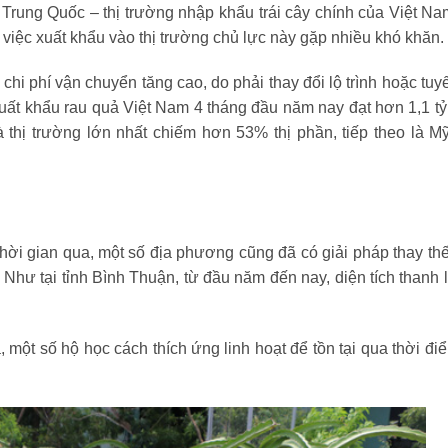
 Trung Quốc – thị trường nhập khẩu trái cây chính của Việt Na
 việc xuất khẩu vào thị trường chủ lực này gặp nhiều khó khăn.
hi phí vận chuyển tăng cao, do phải thay đổi lộ trình hoặc tuy
xuất khẩu rau quả Việt Nam 4 tháng đầu năm nay đạt hơn 1,1 t
thị trường lớn nhất chiếm hơn 53% thị phần, tiếp theo là M
thời gian qua, một số địa phương cũng đã có giải pháp thay thế
. Như tại tỉnh Bình Thuận, từ đầu năm đến nay, diện tích thanh 
á, một số hộ học cách thích ứng linh hoạt để tồn tại qua thời đi