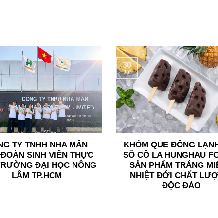
30
Jul
NG TY TNHH NHA MÂN
KHÓM QUE ĐÔNG LẠN
ĐOÀN SINH VIÊN THỰC
SÔ CÔ LA HUNGHAU F
TRƯỜNG ĐẠI HỌC NÔNG
SẢN PHẨM TRÁNG MI
LÂM TP.HCM
NHIỆT ĐỚI CHẤT LƯ
ĐỘC ĐÁO