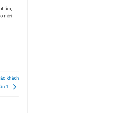
 phẩm,
ao mới
đảo khách
lần 1