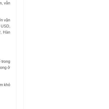
m, vẫn
ến vận
ỷ USD,
ỹ, Hàn
 trong
long ở
ểm khó