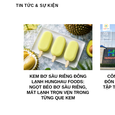
TIN TỨC & SỰ KIỆN
05
06
Aug
Aug
KEM BƠ SẦU RIÊNG ĐÔNG
CÔ
LẠNH HUNGHAU FOODS:
ĐÓN 
NGỌT BÉO BƠ SẦU RIÊNG,
TẬP 
MÁT LẠNH TRỌN VẸN TRONG
TỪNG QUE KEM