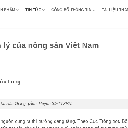
N PHẨM
TIN TỨC
CÔNG BỐ THÔNG TIN
TÀI LIỆU TH
 lý của nông sản Việt Nam
Cửu Long
 tại Hậu Giang. (Ảnh: Huỳnh Sử/TTXVN)
 nguồn cung ra thị trường đang tăng. Theo Cục Trồng trọt, B