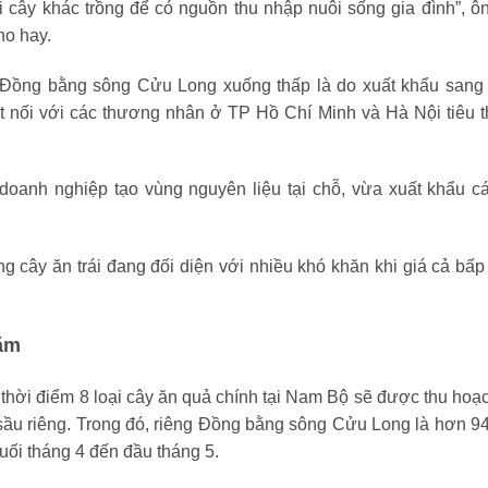
i cây khác trồng để có nguồn thu nhập nuôi sống gia đình”, ô
ho hay.
 ở Đồng bằng sông Cửu Long xuống thấp là do xuất khẩu sang
 nối với các thương nhân ở TP Hồ Chí Minh và Hà Nội tiêu t
doanh nghiệp tạo vùng nguyên liệu tại chỗ, vừa xuất khẩu c
g cây ăn trái đang đối diện với nhiều khó khăn khi giá cả bấp
năm
 thời điểm 8 loại cây ăn quả chính tại Nam Bộ sẽ được thu hoạ
, sầu riêng. Trong đó, riêng Đồng bằng sông Cửu Long là hơn 9
cuối tháng 4 đến đầu tháng 5.