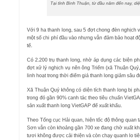
Tại tỉnh Bình Thuận, từ đầu năm đến nay, diệ
Với 9 ha thanh long, sau 5 đợt chong đèn nghịch vụ 
một số chi phí đầu vào nhưng vẫn đảm bảo hoạt độn
tế.
Có 2.200 trụ thanh long, nhờ áp dụng các biện p
đợt xử lý nghịch vụ nên ông Triểm (xã Thuận Quý
linh hoạt trong thời điểm giá thanh long giảm sâu
Xã Thuận Quý không có diện tích thanh long bị phá
trong đó gần 90% canh tác theo tiêu chuẩn VietGA
sản xuất thanh long VietGAP để xuất khẩu.
Theo Tổng cục Hải quan, hiện tốc độ thông quan t
Sơn vẫn còn khoảng gần 700 xe đang chờ xuất khẩu,
tươi không được cải thiện và còn chạy quanh lo tiêu