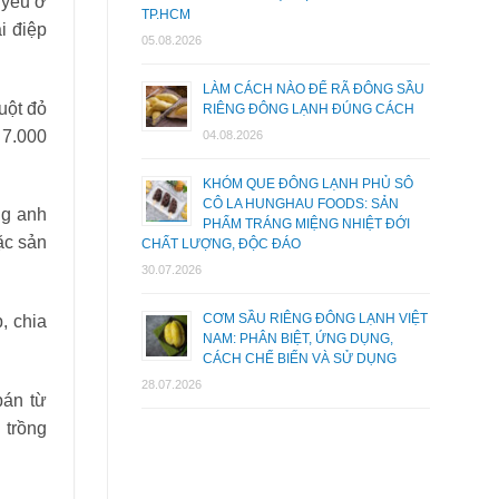
ủ yếu ở
TP.HCM
i điệp
05.08.2026
LÀM CÁCH NÀO ĐỂ RÃ ĐÔNG SẦU
uột đỏ
RIÊNG ĐÔNG LẠNH ĐÚNG CÁCH
 7.000
04.08.2026
KHÓM QUE ĐÔNG LẠNH PHỦ SÔ
CÔ LA HUNGHAU FOODS: SẢN
ng anh
PHẨM TRÁNG MIỆNG NHIỆT ĐỚI
ặc sản
CHẤT LƯỢNG, ĐỘC ĐÁO
30.07.2026
CƠM SẦU RIÊNG ĐÔNG LẠNH VIỆT
, chia
NAM: PHÂN BIỆT, ỨNG DỤNG,
CÁCH CHẾ BIẾN VÀ SỬ DỤNG
28.07.2026
bán từ
 trồng