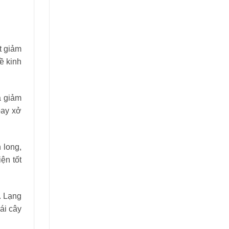
t giảm
ề kinh
à giảm
oay xở
 long,
ện tốt
. Lạng
ái cây