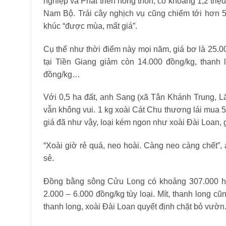
nghiệp và Phát triển nông thôn, có khoảng 1,2 triệu 
Nam Bộ. Trái cây nghịch vụ cũng chiếm tới hơn 5
khúc “được mùa, mất giá”.
Cụ thể như thời điểm này mọi năm, giá bơ là 25.0
tại Tiền Giang giảm còn 14.000 đồng/kg, thanh
đồng/kg…
Với 0,5 ha đất, anh Sang (xã Tân Khánh Trung, L
vẫn không vui. 1 kg xoài Cát Chu thương lái mua 
giá đã như vậy, loại kém ngon như xoài Đài Loan, g
“Xoài giờ rẻ quá, neo hoài. Càng neo càng chết”
sẻ.
Đồng bằng sông Cửu Long có khoảng 307.000 ha c
2.000 – 6.000 đồng/kg tùy loại. Mít, thanh long 
thanh long, xoài Đài Loan quyết định chặt bỏ vườn