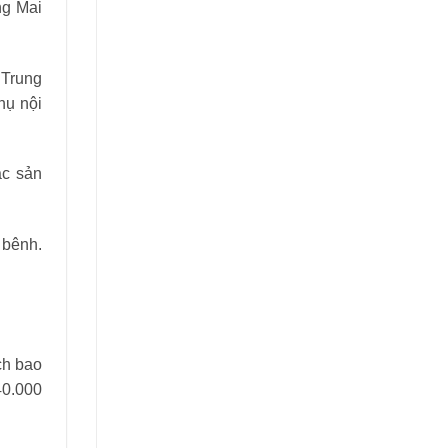
ng Mai
 Trung
hụ nội
ác sản
 bênh.
ch bao
40.000