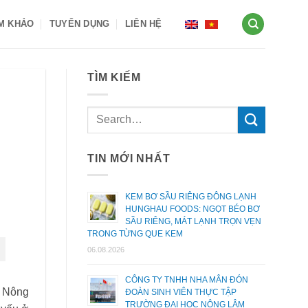
AM KHẢO
TUYỂN DỤNG
LIÊN HỆ
TÌM KIẾM
TIN MỚI NHẤT
KEM BƠ SẦU RIÊNG ĐÔNG LẠNH
HUNGHAU FOODS: NGỌT BÉO BƠ
SẦU RIÊNG, MÁT LẠNH TRỌN VẸN
TRONG TỪNG QUE KEM
06.08.2026
CÔNG TY TNHH NHA MÂN ĐÓN
ộ Nông
ĐOÀN SINH VIÊN THỰC TẬP
TRƯỜNG ĐẠI HỌC NÔNG LÂM