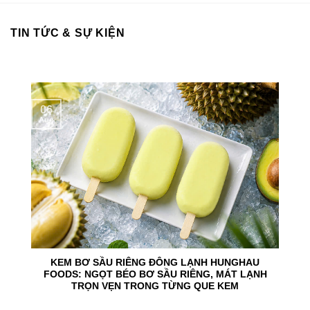
TIN TỨC & SỰ KIỆN
06
Aug
KEM BƠ SẦU RIÊNG ĐÔNG LẠNH HUNGHAU
FOODS: NGỌT BÉO BƠ SẦU RIÊNG, MÁT LẠNH
TRỌN VẸN TRONG TỪNG QUE KEM