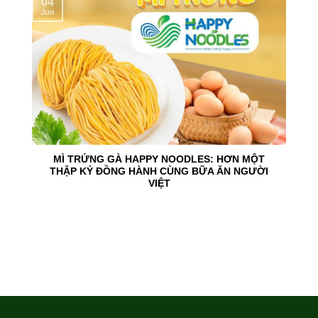
04
Jun
MÌ TRỨNG GÀ HAPPY NOODLES: HƠN MỘT
THẬP KỶ ĐỒNG HÀNH CÙNG BỮA ĂN NGƯỜI
VIỆT