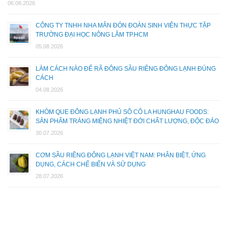
06.08.2026
CÔNG TY TNHH NHA MÂN ĐÓN ĐOÀN SINH VIÊN THỰC TẬP
TRƯỜNG ĐẠI HỌC NÔNG LÂM TP.HCM
05.08.2026
LÀM CÁCH NÀO ĐỂ RÃ ĐÔNG SẦU RIÊNG ĐÔNG LẠNH ĐÚNG
CÁCH
04.08.2026
KHÓM QUE ĐÔNG LẠNH PHỦ SÔ CÔ LA HUNGHAU FOODS:
SẢN PHẨM TRÁNG MIỆNG NHIỆT ĐỚI CHẤT LƯỢNG, ĐỘC ĐÁO
30.07.2026
CƠM SẦU RIÊNG ĐÔNG LẠNH VIỆT NAM: PHÂN BIỆT, ỨNG
DỤNG, CÁCH CHẾ BIẾN VÀ SỬ DỤNG
28.07.2026