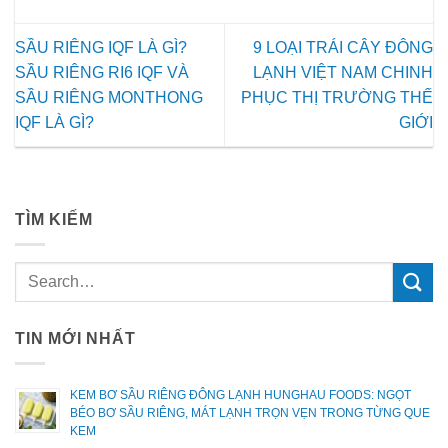
SẦU RIÊNG IQF LÀ GÌ?
9 LOẠI TRÁI CÂY ĐÔNG
SẦU RIÊNG RI6 IQF VÀ
LẠNH VIỆT NAM CHINH
SẦU RIÊNG MONTHONG
PHỤC THỊ TRƯỜNG THẾ
IQF LÀ GÌ?
GIỚI
TÌM KIẾM
TIN MỚI NHẤT
KEM BƠ SẦU RIÊNG ĐÔNG LẠNH HUNGHAU FOODS: NGỌT
BÉO BƠ SẦU RIÊNG, MÁT LẠNH TRỌN VẸN TRONG TỪNG QUE
KEM