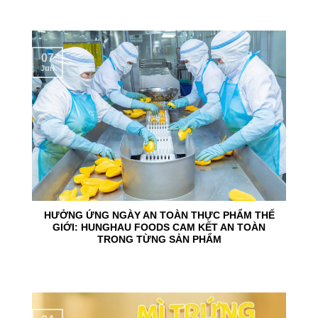
07
Jun
HƯỞNG ỨNG NGÀY AN TOÀN THỰC PHẨM THẾ
GIỚI: HUNGHAU FOODS CAM KẾT AN TOÀN
TRONG TỪNG SẢN PHẨM