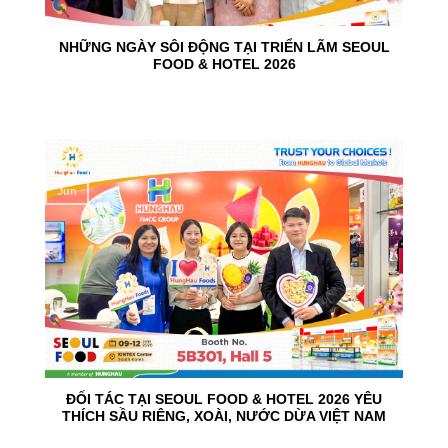
NHỮNG NGÀY SÔI ĐỘNG TẠI TRIỂN LÃM SEOUL
FOOD & HOTEL 2026
10
Jun
ĐỐI TÁC TẠI SEOUL FOOD & HOTEL 2026 YÊU
THÍCH SẦU RIÊNG, XOÀI, NƯỚC DỪA VIỆT NAM