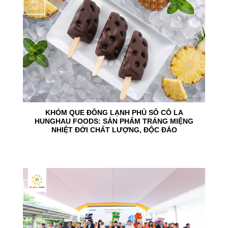
30
Jul
KHÓM QUE ĐÔNG LẠNH PHỦ SÔ CÔ LA
HUNGHAU FOODS: SẢN PHẨM TRÁNG MIỆNG
NHIỆT ĐỚI CHẤT LƯỢNG, ĐỘC ĐÁO
24
Jun