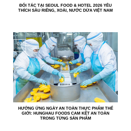
ĐỐI TÁC TẠI SEOUL FOOD & HOTEL 2026 YÊU
THÍCH SẦU RIÊNG, XOÀI, NƯỚC DỪA VIỆT NAM
07
Jun
HƯỞNG ỨNG NGÀY AN TOÀN THỰC PHẨM THẾ
GIỚI: HUNGHAU FOODS CAM KẾT AN TOÀN
TRONG TỪNG SẢN PHẨM