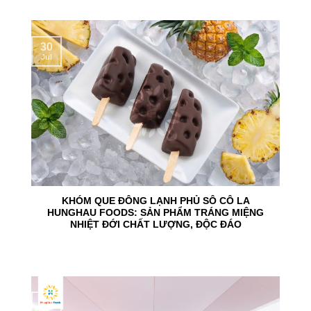
30
Jul
KHÓM QUE ĐÔNG LẠNH PHỦ SÔ CÔ LA
HUNGHAU FOODS: SẢN PHẨM TRÁNG MIỆNG
NHIỆT ĐỚI CHẤT LƯỢNG, ĐỘC ĐÁO
24