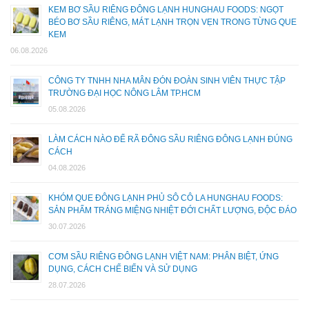
KEM BƠ SẦU RIÊNG ĐÔNG LẠNH HUNGHAU FOODS: NGỌT
BÉO BƠ SẦU RIÊNG, MÁT LẠNH TRỌN VẸN TRONG TỪNG QUE
KEM
06.08.2026
CÔNG TY TNHH NHA MÂN ĐÓN ĐOÀN SINH VIÊN THỰC TẬP
TRƯỜNG ĐẠI HỌC NÔNG LÂM TP.HCM
05.08.2026
LÀM CÁCH NÀO ĐỂ RÃ ĐÔNG SẦU RIÊNG ĐÔNG LẠNH ĐÚNG
CÁCH
04.08.2026
KHÓM QUE ĐÔNG LẠNH PHỦ SÔ CÔ LA HUNGHAU FOODS:
SẢN PHẨM TRÁNG MIỆNG NHIỆT ĐỚI CHẤT LƯỢNG, ĐỘC ĐÁO
30.07.2026
CƠM SẦU RIÊNG ĐÔNG LẠNH VIỆT NAM: PHÂN BIỆT, ỨNG
DỤNG, CÁCH CHẾ BIẾN VÀ SỬ DỤNG
28.07.2026