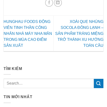
HUNGHAU FOODS ĐỘNG
XOÀI QUE NHÚNG
VIÊN TINH THẦN CÔNG
SOCOLA ĐÔNG LẠNH –
NHÂN NHÀ MÁY NHA MÂN
SẢN PHẨM TRÁNG MIỆNG
TRONG MÙA CAO ĐIỂM
TRỞ THÀNH XU HƯỚNG
SẢN XUẤT
TOÀN CẦU
TÌM KIẾM
TIN MỚI NHẤT