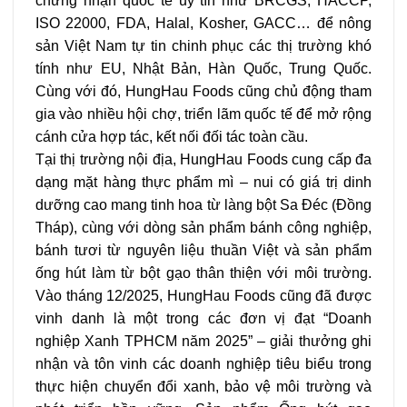
chứng nhận quốc tế uy tín như BRCGS, HACCP,
ISO 22000, FDA, Halal, Kosher, GACC… để nông
sản Việt Nam tự tin chinh phục các thị trường khó
tính như EU, Nhật Bản, Hàn Quốc, Trung Quốc.
Cùng với đó, HungHau Foods cũng chủ động tham
gia vào nhiều hội chợ, triển lãm quốc tế để mở rộng
cánh cửa hợp tác, kết nối đối tác toàn cầu.
Tại thị trường nội địa, HungHau Foods cung cấp đa
dạng mặt hàng thực phẩm mì – nui có giá trị dinh
dưỡng cao mang tinh hoa từ làng bột Sa Đéc (Đồng
Tháp), cùng với dòng sản phẩm bánh công nghiệp,
bánh tươi từ nguyên liệu thuần Việt và sản phẩm
ống hút làm từ bột gạo thân thiện với môi trường.
Vào tháng 12/2025, HungHau Foods cũng đã được
vinh danh là một trong các đơn vị đạt “Doanh
nghiệp Xanh TPHCM năm 2025” – giải thưởng ghi
nhận và tôn vinh các doanh nghiệp tiêu biểu trong
thực hiện chuyển đổi xanh, bảo vệ môi trường và