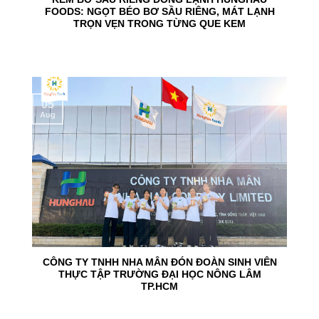
FOODS: NGỌT BÉO BƠ SẦU RIÊNG, MÁT LẠNH
TRỌN VẸN TRONG TỪNG QUE KEM
05
Aug
CÔNG TY TNHH NHA MÂN ĐÓN ĐOÀN SINH VIÊN
THỰC TẬP TRƯỜNG ĐẠI HỌC NÔNG LÂM
TP.HCM