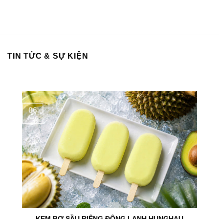
TIN TỨC & SỰ KIỆN
06
Aug
KEM BƠ SẦU RIÊNG ĐÔNG LẠNH HUNGHAU