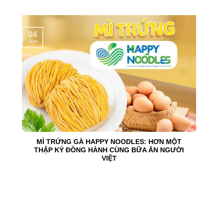
04
Jun
MÌ TRỨNG GÀ HAPPY NOODLES: HƠN MỘT
THẬP KỶ ĐỒNG HÀNH CÙNG BỮA ĂN NGƯỜI
VIỆT