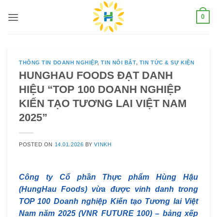
Skip
0
to
content
THÔNG TIN DOANH NGHIỆP
,
TIN NỔI BẬT
,
TIN TỨC & SỰ KIỆN
HUNGHAU FOODS ĐẠT DANH
HIỆU “TOP 100 DOANH NGHIỆP
KIẾN TẠO TƯƠNG LAI VIỆT NAM
2025”
POSTED ON
14.01.2026
BY
VINKH
Công ty Cổ phần Thực phẩm Hùng Hậu
(HungHau Foods) vừa được vinh danh trong
TOP 100 Doanh nghiệp Kiến tạo Tương lai Việt
Nam năm 2025 (VNR FUTURE 100) – bảng xếp