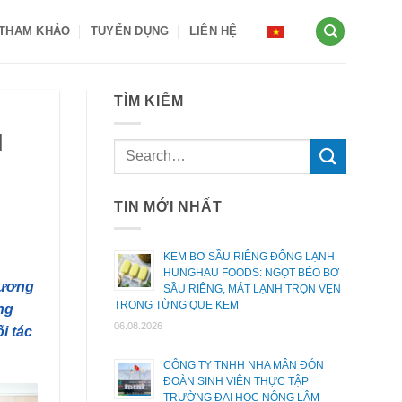
 THAM KHẢO
TUYỂN DỤNG
LIÊN HỆ
TÌM KIẾM
I
TIN MỚI NHẤT
KEM BƠ SẦU RIÊNG ĐÔNG LẠNH
HUNGHAU FOODS: NGỌT BÉO BƠ
hương
SẦU RIÊNG, MÁT LẠNH TRỌN VẸN
TRONG TỪNG QUE KEM
ng
06.08.2026
i tác
CÔNG TY TNHH NHA MÂN ĐÓN
ĐOÀN SINH VIÊN THỰC TẬP
TRƯỜNG ĐẠI HỌC NÔNG LÂM