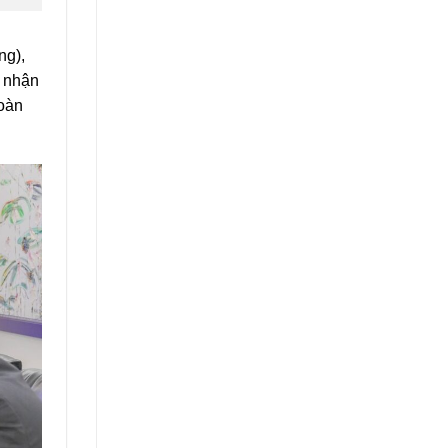
ng),
g nhận
toàn