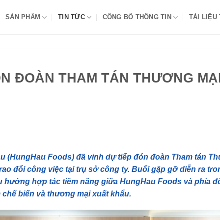
SẢN PHẨM
TIN TỨC
CÔNG BỐ THÔNG TIN
TÀI LIỆU
ÓN ĐOÀN THAM TÁN THƯƠNG MẠ
u (HungHau Foods) đã vinh dự tiếp đón đoàn Tham tán T
o đổi công việc tại trụ sở công ty. Buổi gặp gỡ diễn ra tro
ều hướng hợp tác tiềm năng giữa HungHau Foods và phía đố
 chế biến và thương mại xuất khẩu.