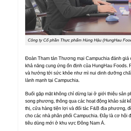
Công ty Cổ phần Thực phẩm Hùng Hậu (HungHau Foods
Đoàn Tham tán Thương mại Campuchia đánh giá cao
khả năng cung ứng ổn định của HungHau Foods. Phí
và hướng tới sức khỏe như mì nui dinh dưỡng chấ
lành mạnh tại Campuchia.
Buổi gặp mặt không chỉ dừng lại ở giới thiệu sản
song phương, thông qua các hoạt động khảo sát kê
thị, cửa hàng tiện lợi và đối tác F&B địa phương, đ
cho các nhà phân phối Campuchia. Đây là cơ hội 
tiêu dùng mới ở khu vực Đông Nam Á.