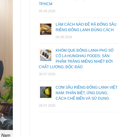
TP.HCM
05.08.2026
LÀM CÁCH NÀO ĐỂ RÃ ĐÔNG SẦU
RIÊNG ĐÔNG LẠNH ĐÚNG CÁCH
04.08.2026
KHÓM QUE ĐÔNG LẠNH PHỦ SÔ
CÔ LA HUNGHAU FOODS: SẢN
PHẨM TRÁNG MIỆNG NHIỆT ĐỚI
CHẤT LƯỢNG, ĐỘC ĐÁO
30.07.2026
CƠM SẦU RIÊNG ĐÔNG LẠNH VIỆT
NAM: PHÂN BIỆT, ỨNG DỤNG,
CÁCH CHẾ BIẾN VÀ SỬ DỤNG
28.07.2026
t Nam