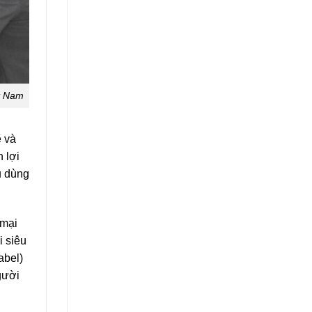
t Nam
ẽ và
 lợi
u dùng
 mại
i siêu
abel)
gười