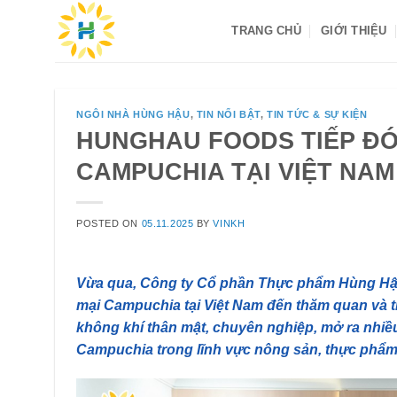
Skip
TRANG CHỦ
GIỚI THIỆU
to
content
NGÔI NHÀ HÙNG HẬU
,
TIN NỔI BẬT
,
TIN TỨC & SỰ KIỆN
HUNGHAU FOODS TIẾP Đ
CAMPUCHIA TẠI VIỆT NAM
POSTED ON
05.11.2025
BY
VINKH
Vừa qua, Công ty Cổ phần Thực phẩm Hùng Hậ
mại Campuchia tại Việt Nam đến thăm quan và tra
không khí thân mật, chuyên nghiệp, mở ra nhi
Campuchia trong lĩnh vực nông sản, thực phẩm