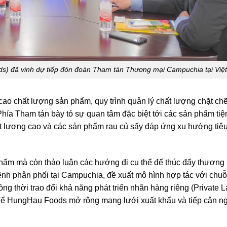
) đã vinh dự tiếp đón đoàn Tham tán Thương mại Campuchia tại Việ
 chất lượng sản phẩm, quy trình quản lý chất lượng chặt ch
a Tham tán bày tỏ sự quan tâm đặc biệt tới các sản phẩm tiện
t lượng cao và các sản phẩm rau củ sấy đáp ứng xu hướng tiê
 phẩm mà còn thảo luận các hướng đi cụ thể để thúc đẩy thương
nh phân phối tại Campuchia, đề xuất mô hình hợp tác với chuỗ
ồng thời trao đổi khả năng phát triển nhãn hàng riêng (Private L
để HungHau Foods mở rộng mạng lưới xuất khẩu và tiếp cận n