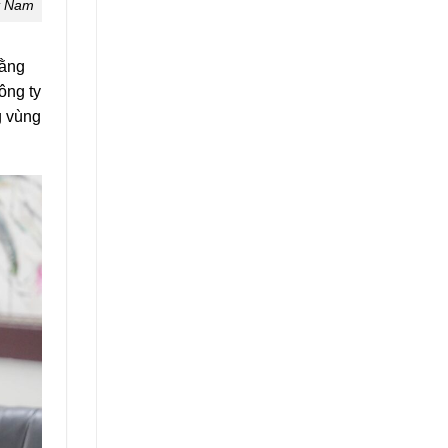
t Nam
bằng
ông ty
g vùng