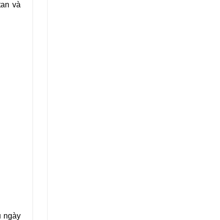
tan và
u
ngày