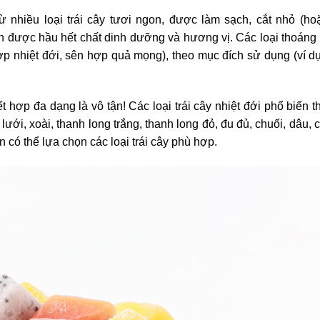
ừ nhiều loại trái cây tươi ngon, được làm sạch, cắt nhỏ (ho
 được hầu hết chất dinh dưỡng và hương vị. Các loại thoáng 
ợp nhiệt đới, sên hợp quả mọng), theo mục đích sử dụng (ví dụ
kết hợp đa dạng là vô tận! Các loại trái cây nhiệt đới phổ biến 
ới, xoài, thanh long trắng, thanh long đỏ, đu đủ, chuối, dâu,
 có thể lựa chọn các loại trái cây phù hợp.