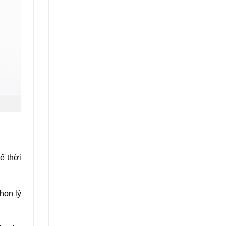
ể thời
họn lý