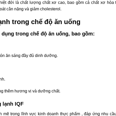
 nhiệt đới là chất lượng chất xơ cao, bao gồm cả chất xơ hòa 
 soát cân nặng và giảm cholesterol.
lạnh
trong
c
hế
độ
ă
n
u
ống
​
g dụng trong chế độ ăn uống, bao gồm:
.
món ăn sáng đầy đủ dinh dưỡng.
ánh.
ăng thêm hương vị và dưỡng chất.
g lạnh
IQF
nh
mẽ
trong
lĩnh
vực
kinh
doanh
thực
phẩm
,
đáp
ứng
nhu
cầ