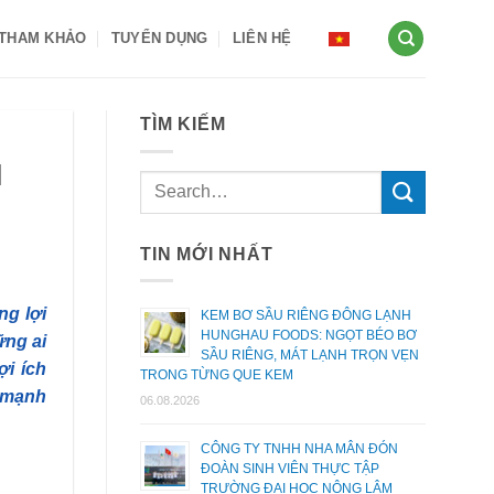
 THAM KHẢO
TUYỂN DỤNG
LIÊN HỆ
TÌM KIẾM
H
TIN MỚI NHẤT
ng lợi
KEM BƠ SẦU RIÊNG ĐÔNG LẠNH
HUNGHAU FOODS: NGỌT BÉO BƠ
ững ai
SẦU RIÊNG, MÁT LẠNH TRỌN VẸN
ợi ích
TRONG TỪNG QUE KEM
h mạnh
06.08.2026
CÔNG TY TNHH NHA MÂN ĐÓN
ĐOÀN SINH VIÊN THỰC TẬP
TRƯỜNG ĐẠI HỌC NÔNG LÂM