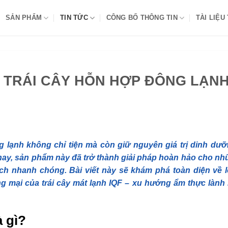
SẢN PHẨM
TIN TỨC
CÔNG BỐ THÔNG TIN
TÀI LIỆU
A TRÁI CÂY HỖN HỢP ĐÔNG LẠN
g lạnh không chỉ tiện mà còn giữ nguyên giá trị dinh dưỡ
 nay, sản phẩm này đã trở thành giải pháp hoàn hảo cho nh
h nhanh chóng. Bài viết này sẽ khám phá toàn diện về l
g mại của trái cây mát lạnh IQF – xu hướng ẩm thực làn
à
g
ì
?