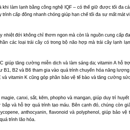
t là khi làm lạnh bằng công nghệ IQF – có thể giữ được tối đa cá
 trình cấp đông nhanh chóng giúp hạn chế tối đa sự mất mát vi
 cây nhiệt đới không chỉ thơm ngon mà còn là nguồn cung cấp đ
hần các loại trái cây có trong bộ não hợp mà trái cây lạnh lạ
.
C giúp tăng cường miễn dịch và làm sáng da; vitamin A hỗ tr
hư B1, B2 và B6 tham gia vào quá trình chuyển hóa năng lượng
n E và vitamin K cũng góp phần bảo vệ tế bào và tăng cường sứ
, magie, canxi, sắt, kẽm, phopho và mangan, giúp duy trì huyết
 bắp và hỗ trợ quá trình tạo máu. Bên cạnh đó, chúng còn gi
ycopene, anthocyanin, flavonoid và polyphenol, giúp bảo vệ 
quá trình lão hóa.