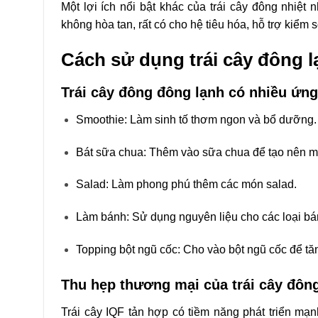
Một lợi ích nổi bật khác của trái cây đông nhiệt
không hòa tan, rất có cho hệ tiêu hóa, hỗ trợ kiểm
Cách
sử
dụng
t
rái
cây đông
Trái cây đông đông lạnh có nhiều ứn
Smoothie: Làm sinh tố thơm ngon và bổ dưỡng
Bát sữa chua: Thêm vào sữa chua để tạo nên 
Salad: Làm phong phú thêm các món salad.
Làm bánh: Sử dụng nguyên liệu cho các loại b
Topping bột ngũ cốc: Cho vào bột ngũ cốc để t
Thu
hẹp
thương
mại
của
trái
c
ây
đôn
Trái
cây
IQF
tản
hợp
có
tiềm
năng
phát
triển
mạ