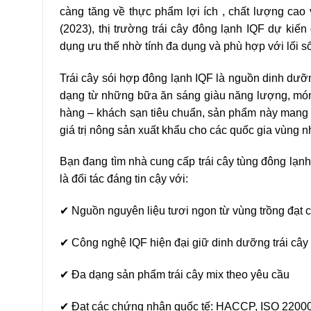
càng
tăng
về
thực
phẩm
lợi
ích
,
chất
lượng
cao
(2023),
thị
trường
trái
cây
đông
lạnh
IQF
dự
kiến
dụng
ưu
thế
nhờ
tính
đa
dụng
và
phù
hợp
với
lối
s
Trái cây sói hợp đông lạnh IQF là nguồn dinh dưỡ
dạng từ những bữa ăn sáng giàu năng lượng, món
hàng – khách sạn tiêu chuẩn, sản phẩm này mang 
giá trị nông sản xuất khẩu cho các quốc gia vùng n
Bạn đang tìm nhà cung cấp trái cây tùng đông lạnh
là đối tác đáng tin cậy với:
✔ Nguồn nguyên liệu tươi ngon từ vùng trồng đạt
✔ Công nghệ IQF hiện đại giữ dinh dưỡng trái cây
✔ Đa dạng sản phẩm trái cây mix theo yêu cầu
✔ Đạt các chứng nhận quốc tế: HACCP, ISO 2200