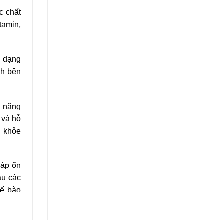
c chất
tamin,
a dạng
nh bên
ợ năng
 và hỗ
c khỏe
 áp ổn
àu các
tế bào