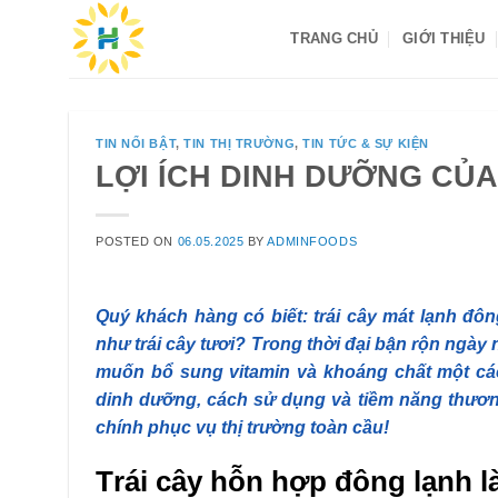
Skip
TRANG CHỦ
GIỚI THIỆU
to
content
TIN NỔI BẬT
,
TIN THỊ TRƯỜNG
,
TIN TỨC & SỰ KIỆN
LỢI ÍCH DINH DƯỠNG CỦ
POSTED ON
06.05.2025
BY
ADMINFOODS
Quý khách hàng có biết: trái cây mát lạnh đôn
như trái cây tươi? Trong thời đại bận rộn ngày
muốn bổ sung vitamin và khoáng chất một các
dinh dưỡng, cách sử dụng và tiềm năng thươn
chính phục vụ thị trường toàn cầu!
T
rái
c
ây
h
ỗn
h
ợp
đông
lạnh
l