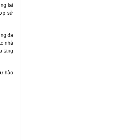
ng lai
hợp
sử
ụng đa
ác nhà
a tăng
tự hào