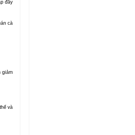
ấp đầy
uán cà
h giảm
thể và