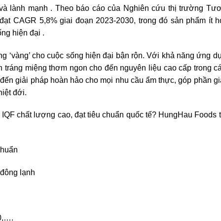
và
lành
mạnh
.
Theo
báo
cáo
của Nghiên
cứu
thị trường Tươ
đạt
CAGR 5,8%
giai
đoạn
2023-2030,
trong
đó
sản
phẩm
ít 
ống
hiện
đại
.
ng ‘vàng’ cho cuộc sống hiện đại bận rộn. Với khả năng ứng d
 tráng miệng thơm ngon cho đến nguyên liệu cao cấp trong c
đến giải pháp hoàn hảo cho mọi nhu cầu ẩm thực, góp phần gi
hiệt đới.
 IQF chất lượng cao, đạt tiêu chuẩn quốc tế?
HungHau Foods
 chuẩn
 đông lạnh
0,….