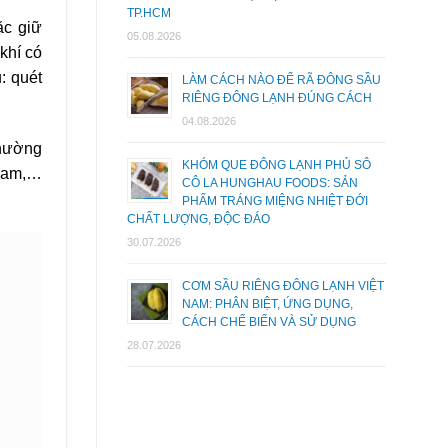
TP.HCM
ặc giữ
05.08.2026
khí có
: quét
LÀM CÁCH NÀO ĐỂ RÃ ĐÔNG SẦU
RIÊNG ĐÔNG LẠNH ĐÚNG CÁCH
04.08.2026
thường
KHÓM QUE ĐÔNG LẠNH PHỦ SÔ
 cam,…
CÔ LA HUNGHAU FOODS: SẢN
PHẨM TRÁNG MIỆNG NHIỆT ĐỚI
CHẤT LƯỢNG, ĐỘC ĐÁO
30.07.2026
CƠM SẦU RIÊNG ĐÔNG LẠNH VIỆT
NAM: PHÂN BIỆT, ỨNG DỤNG,
CÁCH CHẾ BIẾN VÀ SỬ DỤNG
28.07.2026