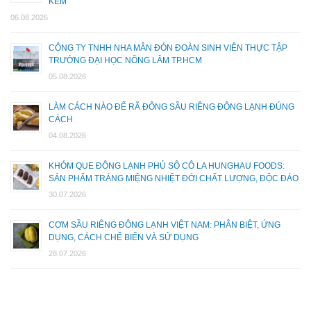
KEM
06.08.2026
CÔNG TY TNHH NHA MÂN ĐÓN ĐOÀN SINH VIÊN THỰC TẬP
TRƯỜNG ĐẠI HỌC NÔNG LÂM TP.HCM
05.08.2026
LÀM CÁCH NÀO ĐỂ RÃ ĐÔNG SẦU RIÊNG ĐÔNG LẠNH ĐÚNG
CÁCH
04.08.2026
KHÓM QUE ĐÔNG LẠNH PHỦ SÔ CÔ LA HUNGHAU FOODS:
SẢN PHẨM TRÁNG MIỆNG NHIỆT ĐỚI CHẤT LƯỢNG, ĐỘC ĐÁO
30.07.2026
CƠM SẦU RIÊNG ĐÔNG LẠNH VIỆT NAM: PHÂN BIỆT, ỨNG
DỤNG, CÁCH CHẾ BIẾN VÀ SỬ DỤNG
28.07.2026