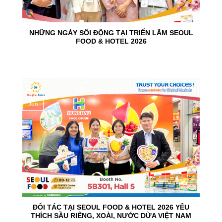
NHỮNG NGÀY SÔI ĐỘNG TẠI TRIỂN LÃM SEOUL
FOOD & HOTEL 2026
10
Jun
ĐỐI TÁC TẠI SEOUL FOOD & HOTEL 2026 YÊU
THÍCH SẦU RIÊNG, XOÀI, NƯỚC DỪA VIỆT NAM