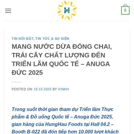
Skip
0
to
content
TIN NỔI BẬT
,
TIN TỨC & SỰ KIỆN
MANG NƯỚC DỪA ĐÓNG CHAI,
TRÁI CÂY CHẤT LƯỢNG ĐẾN
TRIỂN LÃM QUỐC TẾ – ANUGA
ĐỨC 2025
POSTED ON
13.10.2025
BY
VINKH
Trong suốt thời gian tham dự Triển lãm Thực
phẩm & Đồ uống Quốc tế – Anuga Đức 2025,
gian hàng của HungHau Foods tại Hall 04.2 –
Booth B-022 đã đón tiếp hơn 10.000 lượt khách