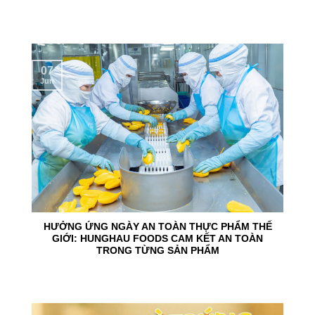
07
Jun
HƯỞNG ỨNG NGÀY AN TOÀN THỰC PHẨM THẾ
GIỚI: HUNGHAU FOODS CAM KẾT AN TOÀN
TRONG TỪNG SẢN PHẨM