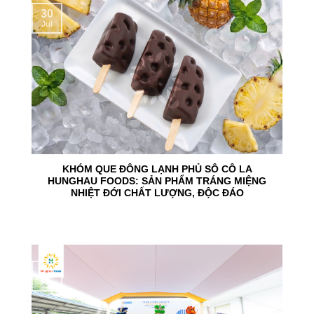
30
Jul
KHÓM QUE ĐÔNG LẠNH PHỦ SÔ CÔ LA
HUNGHAU FOODS: SẢN PHẨM TRÁNG MIỆNG
NHIỆT ĐỚI CHẤT LƯỢNG, ĐỘC ĐÁO
24
Jun