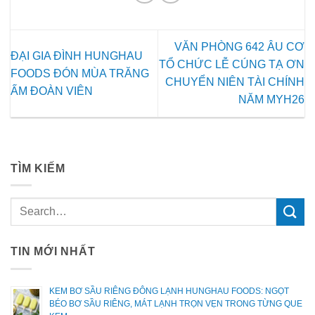
VĂN PHÒNG 642 ÂU CƠ
ĐẠI GIA ĐÌNH HUNGHAU
TỔ CHỨC LỄ CÚNG TẠ ƠN
FOODS ĐÓN MÙA TRĂNG
CHUYỂN NIÊN TÀI CHÍNH
ẤM ĐOÀN VIÊN
NĂM MYH26
TÌM KIẾM
TIN MỚI NHẤT
KEM BƠ SẦU RIÊNG ĐÔNG LẠNH HUNGHAU FOODS: NGỌT
BÉO BƠ SẦU RIÊNG, MÁT LẠNH TRỌN VẸN TRONG TỪNG QUE