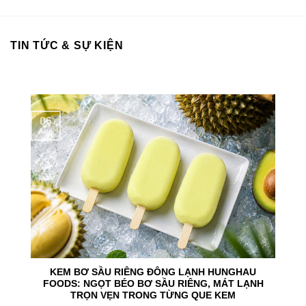
TIN TỨC & SỰ KIỆN
06
Aug
KEM BƠ SẦU RIÊNG ĐÔNG LẠNH HUNGHAU
FOODS: NGỌT BÉO BƠ SẦU RIÊNG, MÁT LẠNH
TRỌN VẸN TRONG TỪNG QUE KEM