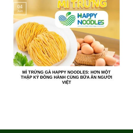
04
Jun
MÌ TRỨNG GÀ HAPPY NOODLES: HƠN MỘT
THẬP KỶ ĐỒNG HÀNH CÙNG BỮA ĂN NGƯỜI
VIỆT