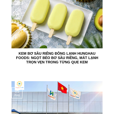
Aug
KEM BƠ SẦU RIÊNG ĐÔNG LẠNH HUNGHAU
FOODS: NGỌT BÉO BƠ SẦU RIÊNG, MÁT LẠNH
TRỌN VẸN TRONG TỪNG QUE KEM
05
Aug