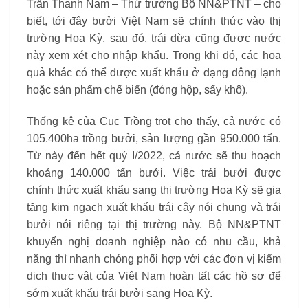
Trần Thanh Nam – Thứ trưởng Bộ NN&PTNT – cho
biết, tới đây bưởi Việt Nam sẽ chính thức vào thị
trường Hoa Kỳ, sau đó, trái dừa cũng được nước
này xem xét cho nhập khẩu. Trong khi đó, các hoa
quả khác có thể được xuất khẩu ở dạng đông lạnh
hoặc sản phẩm chế biến (đóng hộp, sấy khô).
Thống kê của Cục Trồng trọt cho thấy, cả nước có
105.400ha trồng bưởi, sản lượng gần 950.000 tấn.
Từ này đến hết quý I/2022, cả nước sẽ thu hoạch
khoảng 140.000 tấn bưởi. Việc trái bưởi được
chính thức xuất khẩu sang thị trường Hoa Kỳ sẽ gia
tăng kim ngạch xuất khẩu trái cây nói chung và trái
bưởi nói riêng tại thị trường này. Bộ NN&PTNT
khuyến nghị doanh nghiệp nào có nhu cầu, khả
năng thì nhanh chóng phối hợp với các đơn vị kiểm
dịch thực vật của Việt Nam hoàn tất các hồ sơ để
sớm xuất khẩu trái bưởi sang Hoa Kỳ.