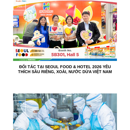
10
Jun
ĐỐI TÁC TẠI SEOUL FOOD & HOTEL 2026 YÊU
THÍCH SẦU RIÊNG, XOÀI, NƯỚC DỪA VIỆT NAM
07
Jun