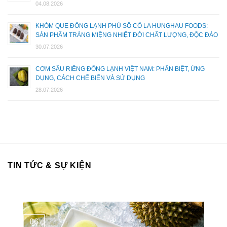
04.08.2026
KHÓM QUE ĐÔNG LẠNH PHỦ SÔ CÔ LA HUNGHAU FOODS:
SẢN PHẨM TRÁNG MIỆNG NHIỆT ĐỚI CHẤT LƯỢNG, ĐỘC ĐÁO
30.07.2026
CƠM SẦU RIÊNG ĐÔNG LẠNH VIỆT NAM: PHÂN BIỆT, ỨNG
DỤNG, CÁCH CHẾ BIẾN VÀ SỬ DỤNG
28.07.2026
TIN TỨC & SỰ KIỆN
06