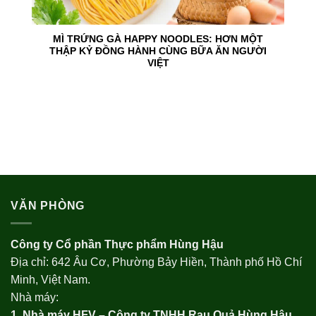
MÌ TRỨNG GÀ HAPPY NOODLES: HƠN MỘT
THẬP KỶ ĐỒNG HÀNH CÙNG BỮA ĂN NGƯỜI
VIỆT
VĂN PHÒNG
Công ty Cổ phần Thực phẩm Hùng Hậu
Địa chỉ: 642 Âu Cơ, Phường Bảy Hiền, Thành phố Hồ Chí
Minh, Việt Nam.
Nhà máy:
1. Nhà máy HFV – Công ty TNHH Rau Quả Hùng Hậu