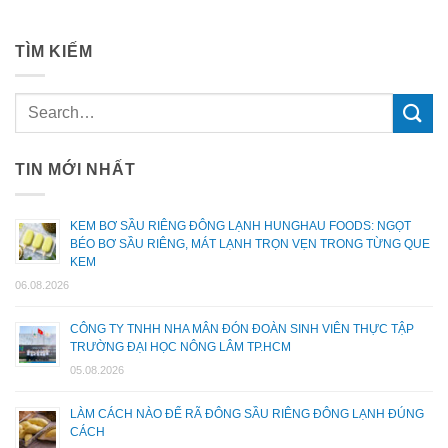
TÌM KIẾM
TIN MỚI NHẤT
KEM BƠ SẦU RIÊNG ĐÔNG LẠNH HUNGHAU FOODS: NGỌT
BÉO BƠ SẦU RIÊNG, MÁT LẠNH TRỌN VẸN TRONG TỪNG QUE
KEM
06.08.2026
CÔNG TY TNHH NHA MÂN ĐÓN ĐOÀN SINH VIÊN THỰC TẬP
TRƯỜNG ĐẠI HỌC NÔNG LÂM TP.HCM
05.08.2026
LÀM CÁCH NÀO ĐỂ RÃ ĐÔNG SẦU RIÊNG ĐÔNG LẠNH ĐÚNG
CÁCH