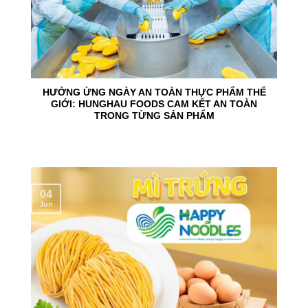
HƯỞNG ỨNG NGÀY AN TOÀN THỰC PHẨM THẾ
GIỚI: HUNGHAU FOODS CAM KẾT AN TOÀN
TRONG TỪNG SẢN PHẨM
04
Jun