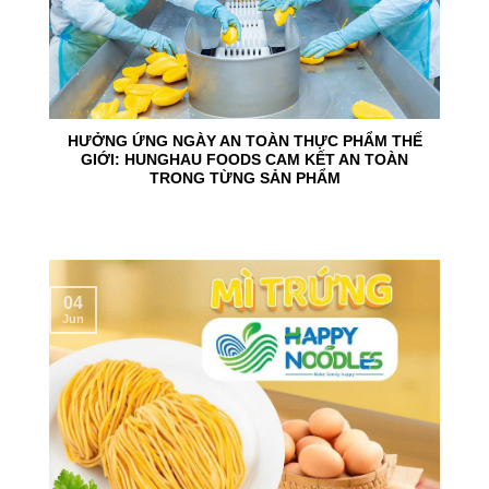
HƯỞNG ỨNG NGÀY AN TOÀN THỰC PHẨM THẾ
GIỚI: HUNGHAU FOODS CAM KẾT AN TOÀN
TRONG TỪNG SẢN PHẨM
04
Jun