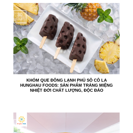
30
Jul
KHÓM QUE ĐÔNG LẠNH PHỦ SÔ CÔ LA
HUNGHAU FOODS: SẢN PHẨM TRÁNG MIỆNG
NHIỆT ĐỚI CHẤT LƯỢNG, ĐỘC ĐÁO
24
Jun