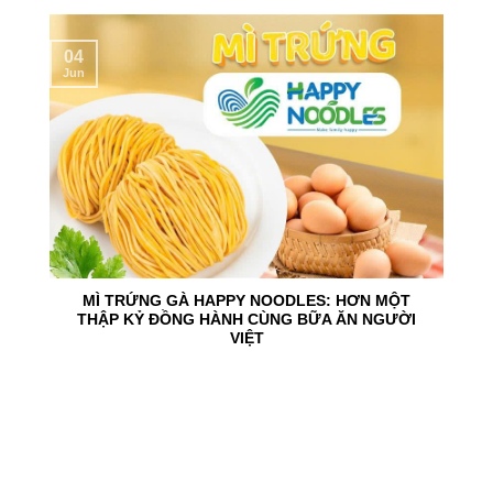
04
Jun
MÌ TRỨNG GÀ HAPPY NOODLES: HƠN MỘT
THẬP KỶ ĐỒNG HÀNH CÙNG BỮA ĂN NGƯỜI
VIỆT