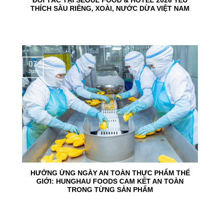
ĐỐI TÁC TẠI SEOUL FOOD & HOTEL 2026 YÊU
THÍCH SẦU RIÊNG, XOÀI, NƯỚC DỪA VIỆT NAM
07
Jun
HƯỞNG ỨNG NGÀY AN TOÀN THỰC PHẨM THẾ
GIỚI: HUNGHAU FOODS CAM KẾT AN TOÀN
TRONG TỪNG SẢN PHẨM