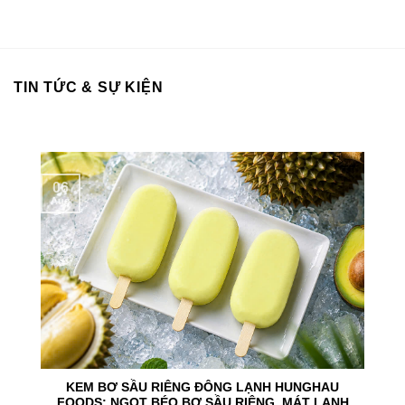
TIN TỨC & SỰ KIỆN
06
Aug
KEM BƠ SẦU RIÊNG ĐÔNG LẠNH HUNGHAU
FOODS: NGỌT BÉO BƠ SẦU RIÊNG, MÁT LẠNH