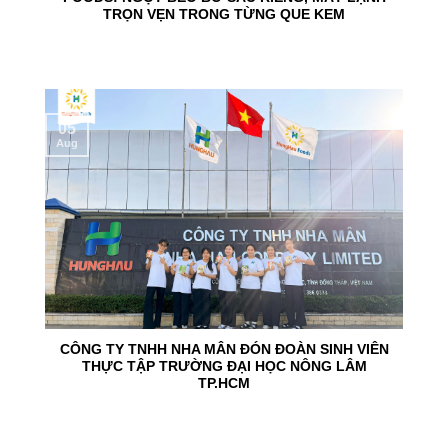
TRỌN VẸN TRONG TỪNG QUE KEM
05
Aug
CÔNG TY TNHH NHA MÂN ĐÓN ĐOÀN SINH VIÊN
THỰC TẬP TRƯỜNG ĐẠI HỌC NÔNG LÂM
TP.HCM