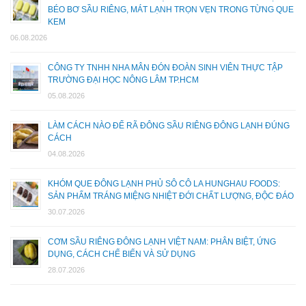
BÉO BƠ SẦU RIÊNG, MÁT LẠNH TRỌN VẸN TRONG TỪNG QUE
KEM
06.08.2026
CÔNG TY TNHH NHA MÂN ĐÓN ĐOÀN SINH VIÊN THỰC TẬP
TRƯỜNG ĐẠI HỌC NÔNG LÂM TP.HCM
05.08.2026
LÀM CÁCH NÀO ĐỂ RÃ ĐÔNG SẦU RIÊNG ĐÔNG LẠNH ĐÚNG
CÁCH
04.08.2026
KHÓM QUE ĐÔNG LẠNH PHỦ SÔ CÔ LA HUNGHAU FOODS:
SẢN PHẨM TRÁNG MIỆNG NHIỆT ĐỚI CHẤT LƯỢNG, ĐỘC ĐÁO
30.07.2026
CƠM SẦU RIÊNG ĐÔNG LẠNH VIỆT NAM: PHÂN BIỆT, ỨNG
DỤNG, CÁCH CHẾ BIẾN VÀ SỬ DỤNG
28.07.2026