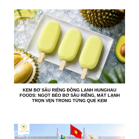
06
Aug
KEM BƠ SẦU RIÊNG ĐÔNG LẠNH HUNGHAU
FOODS: NGỌT BÉO BƠ SẦU RIÊNG, MÁT LẠNH
TRỌN VẸN TRONG TỪNG QUE KEM
05