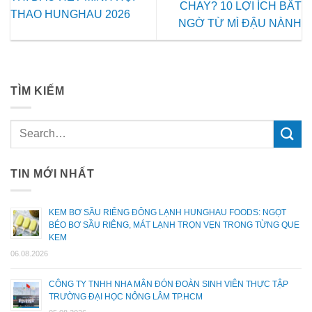
CHAY? 10 LỢI ÍCH BẤT
THAO HUNGHAU 2026
NGỜ TỪ MÌ ĐẬU NÀNH
TÌM KIẾM
TIN MỚI NHẤT
KEM BƠ SẦU RIÊNG ĐÔNG LẠNH HUNGHAU FOODS: NGỌT
BÉO BƠ SẦU RIÊNG, MÁT LẠNH TRỌN VẸN TRONG TỪNG QUE
KEM
06.08.2026
CÔNG TY TNHH NHA MÂN ĐÓN ĐOÀN SINH VIÊN THỰC TẬP
TRƯỜNG ĐẠI HỌC NÔNG LÂM TP.HCM