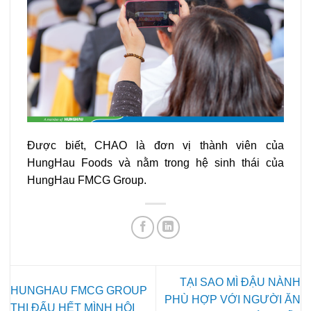
Được biết, CHAO là đơn vị thành viên của
HungHau Foods và nằm trong hệ sinh thái của
HungHau FMCG Group.
TẠI SAO MÌ ĐẬU NÀNH
HUNGHAU FMCG GROUP
PHÙ HỢP VỚI NGƯỜI ĂN
THI ĐẤU HẾT MÌNH HỘI