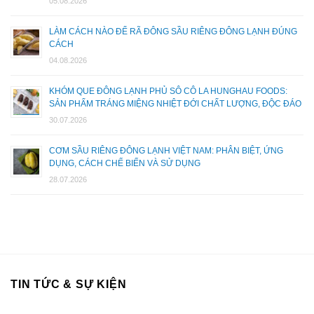
05.08.2026
LÀM CÁCH NÀO ĐỂ RÃ ĐÔNG SẦU RIÊNG ĐÔNG LẠNH ĐÚNG
CÁCH
04.08.2026
KHÓM QUE ĐÔNG LẠNH PHỦ SÔ CÔ LA HUNGHAU FOODS:
SẢN PHẨM TRÁNG MIỆNG NHIỆT ĐỚI CHẤT LƯỢNG, ĐỘC ĐÁO
30.07.2026
CƠM SẦU RIÊNG ĐÔNG LẠNH VIỆT NAM: PHÂN BIỆT, ỨNG
DỤNG, CÁCH CHẾ BIẾN VÀ SỬ DỤNG
28.07.2026
TIN TỨC & SỰ KIỆN