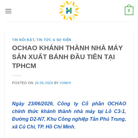
Skip
0
to
content
TIN NỔI BẬT
,
TIN TỨC & SỰ KIỆN
OCHAO KHÁNH THÀNH NHÀ MÁY
SẢN XUẤT BÁNH ĐẦU TIÊN TẠI
TPHCM
POSTED ON
24.06.2026
BY
VINKH
Ngày 23/06/2026, Công ty Cổ phần OCHAO
chính thức khánh thành nhà máy tại Lô C3-1,
Đường D2-N7, Khu Công nghiệp Tân Phú Trung,
xã Củ Chi, TP. Hồ Chí Minh.