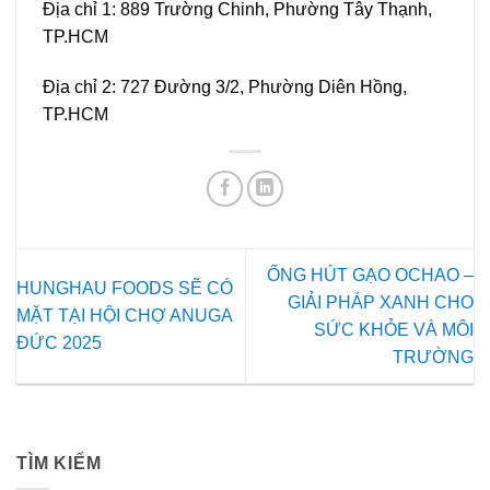
Địa chỉ 1: 889 Trường Chinh, Phường Tây Thạnh,
TP.HCM
Địa chỉ 2: 727 Đường 3/2, Phường Diên Hồng,
TP.HCM
ỐNG HÚT GẠO OCHAO –
HUNGHAU FOODS SẼ CÓ
GIẢI PHÁP XANH CHO
MẶT TẠI HỘI CHỢ ANUGA
SỨC KHỎE VÀ MÔI
ĐỨC 2025
TRƯỜNG
TÌM KIẾM