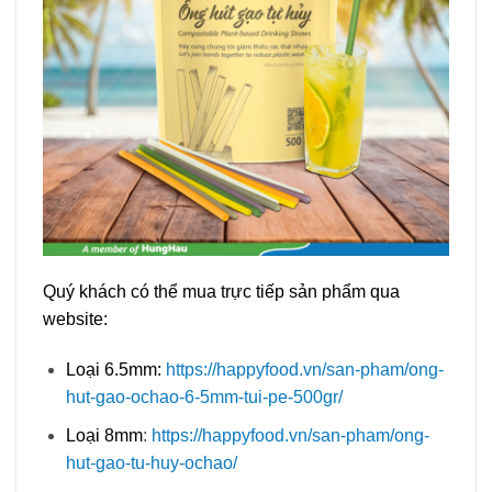
Quý khách có thể mua trực tiếp sản phẩm qua
website:
Loại 6.5mm:
https://happyfood.vn/san-pham/ong-
hut-gao-ochao-6-5mm-tui-pe-500gr/
Loại 8mm
:
https://happyfood.vn/san-pham/ong-
hut-gao-tu-huy-ochao/