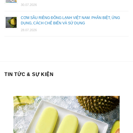
30.07.2026
CƠM SẦU RIÊNG ĐÔNG LẠNH VIỆT NAM: PHÂN BIỆT, ỨNG
DỤNG, CÁCH CHẾ BIẾN VÀ SỬ DỤNG
28.07.2026
TIN TỨC & SỰ KIỆN
06
Aug