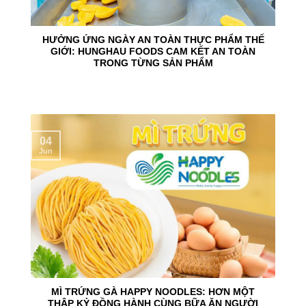
HƯỞNG ỨNG NGÀY AN TOÀN THỰC PHẨM THẾ
GIỚI: HUNGHAU FOODS CAM KẾT AN TOÀN
TRONG TỪNG SẢN PHẨM
04
Jun
MÌ TRỨNG GÀ HAPPY NOODLES: HƠN MỘT
THẬP KỶ ĐỒNG HÀNH CÙNG BỮA ĂN NGƯỜI