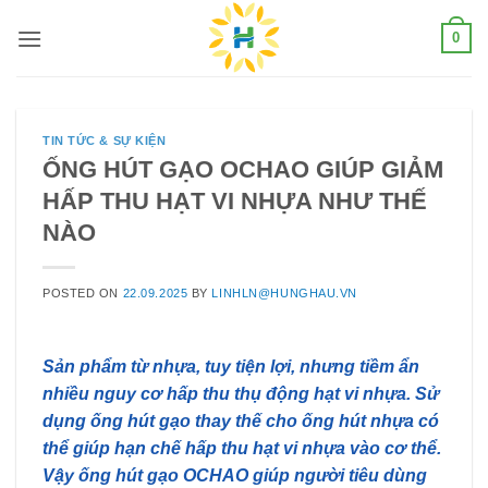
Skip
0
to
content
TIN TỨC & SỰ KIỆN
ỐNG HÚT GẠO OCHAO GIÚP GIẢM
HẤP THU HẠT VI NHỰA NHƯ THẾ
NÀO
POSTED ON
22.09.2025
BY
LINHLN@HUNGHAU.VN
Sản phẩm từ nhựa, tuy tiện lợi, nhưng tiềm ẩn
nhiều nguy cơ hấp thu thụ động hạt vi nhựa. Sử
dụng ống hút gạo thay thế cho ống hút nhựa có
thể giúp hạn chế hấp thu hạt vi nhựa vào cơ thể.
Vậy ống hút gạo OCHAO giúp người tiêu dùng