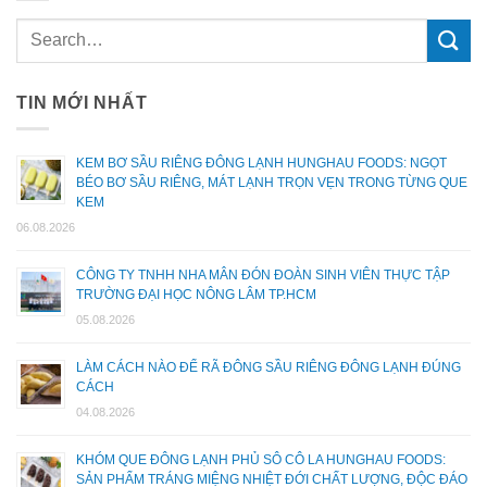
TIN MỚI NHẤT
KEM BƠ SẦU RIÊNG ĐÔNG LẠNH HUNGHAU FOODS: NGỌT
BÉO BƠ SẦU RIÊNG, MÁT LẠNH TRỌN VẸN TRONG TỪNG QUE
KEM
06.08.2026
CÔNG TY TNHH NHA MÂN ĐÓN ĐOÀN SINH VIÊN THỰC TẬP
TRƯỜNG ĐẠI HỌC NÔNG LÂM TP.HCM
05.08.2026
LÀM CÁCH NÀO ĐỂ RÃ ĐÔNG SẦU RIÊNG ĐÔNG LẠNH ĐÚNG
CÁCH
04.08.2026
KHÓM QUE ĐÔNG LẠNH PHỦ SÔ CÔ LA HUNGHAU FOODS:
SẢN PHẨM TRÁNG MIỆNG NHIỆT ĐỚI CHẤT LƯỢNG, ĐỘC ĐÁO