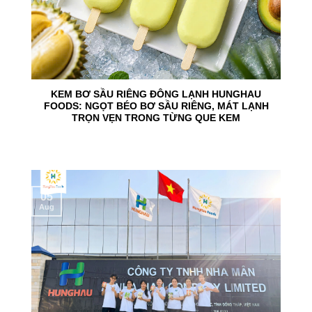
KEM BƠ SẦU RIÊNG ĐÔNG LẠNH HUNGHAU
FOODS: NGỌT BÉO BƠ SẦU RIÊNG, MÁT LẠNH
TRỌN VẸN TRONG TỪNG QUE KEM
05
Aug