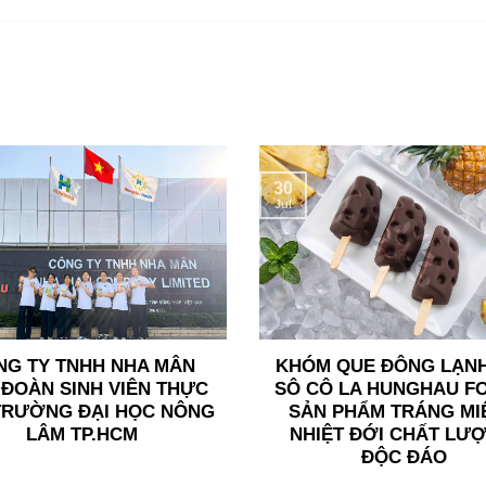
30
Jul
NG TY TNHH NHA MÂN
KHÓM QUE ĐÔNG LẠN
ĐOÀN SINH VIÊN THỰC
SÔ CÔ LA HUNGHAU F
TRƯỜNG ĐẠI HỌC NÔNG
SẢN PHẨM TRÁNG MI
LÂM TP.HCM
NHIỆT ĐỚI CHẤT LƯ
ĐỘC ĐÁO