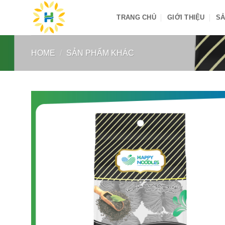
Skip
TRANG CHỦ
GIỚI THIỆU
SẢ
to
content
HOME
/
SẢN PHẨM KHÁC