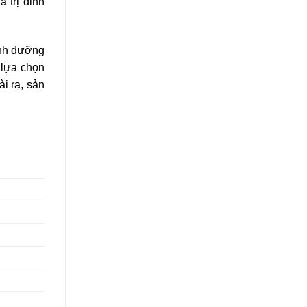
 trị dinh
inh dưỡng
 lựa chọn
i ra, sản