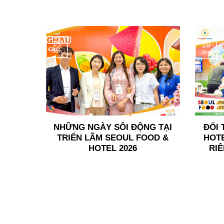
15
10
Jun
Jun
NHỮNG NGÀY SÔI ĐỘNG TẠI
ĐỐI 
TRIỂN LÃM SEOUL FOOD &
HOTE
HOTEL 2026
RI