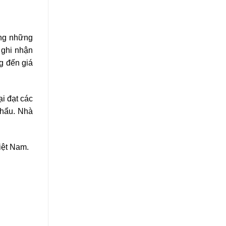
ng những
 ghi nhận
g đến giá
i đạt các
khẩu. Nhà
iệt Nam.