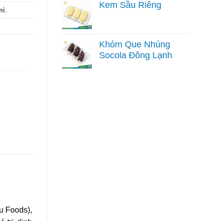
Kem Sầu Riêng
mì.
Khóm Que Nhúng
Socola Đông Lạnh
u Foods),