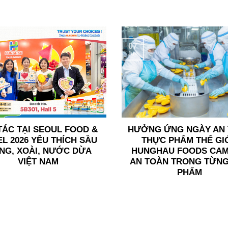
07
Jun
TÁC TẠI SEOUL FOOD &
HƯỞNG ỨNG NGÀY AN
L 2026 YÊU THÍCH SẦU
THỰC PHẨM THẾ GIỚ
ÊNG, XOÀI, NƯỚC DỪA
HUNGHAU FOODS CAM
VIỆT NAM
AN TOÀN TRONG TỪNG
PHẨM