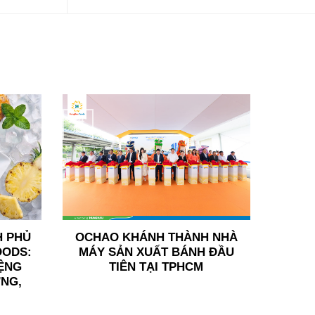
24
Jun
H PHỦ
OCHAO KHÁNH THÀNH NHÀ
OODS:
MÁY SẢN XUẤT BÁNH ĐẦU
ỆNG
TIÊN TẠI TPHCM
ỢNG,