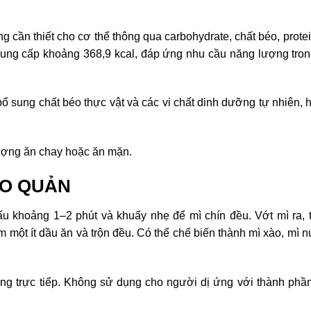
ần thiết cho cơ thể thông qua carbohydrate, chất béo, prote
cung cấp khoảng 368,9 kcal, đáp ứng nhu cầu năng lượng tro
sung chất béo thực vật và các vi chất dinh dưỡng tự nhiên, h
ượng ăn chay hoặc ăn mặn.
ẢO QUẢN
 khoảng 1–2 phút và khuấy nhẹ để mì chín đều. Vớt mì ra, 
m một ít dầu ăn và trộn đều. Có thể chế biến thành mì xào, mì 
ắng trực tiếp. Không sử dụng cho người dị ứng với thành phầ