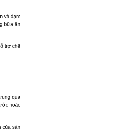
in và đạm
ng bữa ăn
ỗ trợ chế
trụng qua
nước hoặc
n của sản