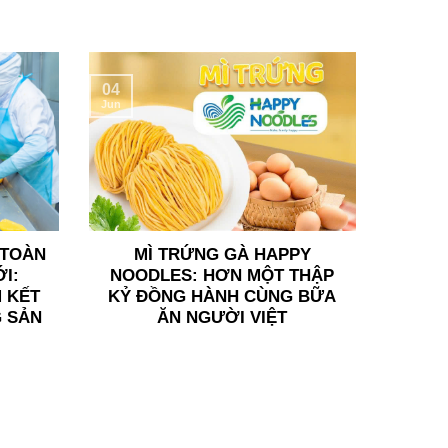
04
Jun
 TOÀN
MÌ TRỨNG GÀ HAPPY
I:
NOODLES: HƠN MỘT THẬP
 KẾT
KỶ ĐỒNG HÀNH CÙNG BỮA
 SẢN
ĂN NGƯỜI VIỆT