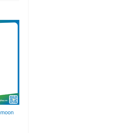
omoon
Nui Rong Nho Happy Noodles