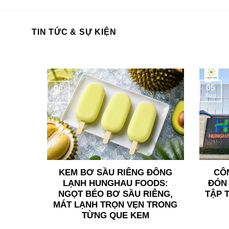
TIN TỨC & SỰ KIỆN
05
06
Aug
Aug
KEM BƠ SẦU RIÊNG ĐÔNG
CÔ
LẠNH HUNGHAU FOODS:
ĐÓN 
NGỌT BÉO BƠ SẦU RIÊNG,
TẬP 
MÁT LẠNH TRỌN VẸN TRONG
TỪNG QUE KEM