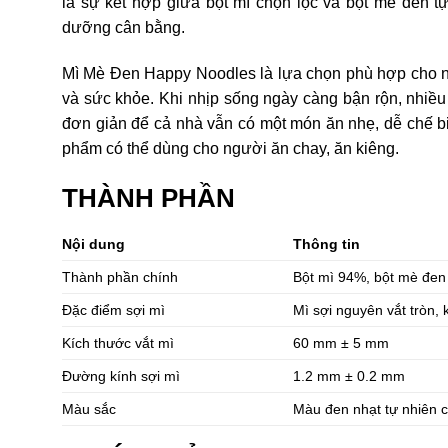
là sự kết hợp giữa bột mì chọn lọc và bột mè đen tự
dưỡng cân bằng.
Mì Mè Đen Happy Noodles là lựa chọn phù hợp cho 
và sức khỏe. Khi nhịp sống ngày càng bận rộn, nhiều
đơn giản để cả nhà vẫn có một món ăn nhẹ, dễ chế biế
phẩm có thể dùng cho người ăn chay, ăn kiêng.
THÀNH PHẦN
Nội dung
Thông tin
Thành phần chính
Bột mì 94%, bột mè đen 
Đặc điểm sợi mì
Mì sợi nguyên vắt tròn, 
Kích thước vắt mì
60 mm ± 5 mm
Đường kính sợi mì
1.2 mm ± 0.2 mm
Màu sắc
Màu đen nhạt tự nhiên 