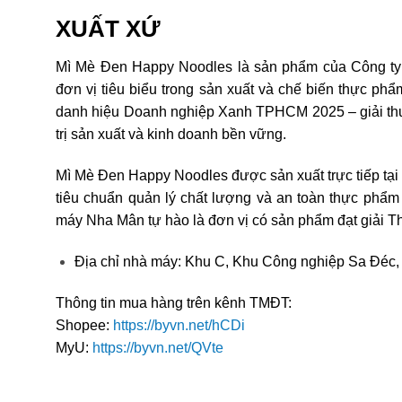
XUẤT XỨ
Mì Mè Đen Happy Noodles là sản phẩm của Công t
đơn vị tiêu biểu trong sản xuất và chế biến thực 
danh hiệu Doanh nghiệp Xanh TPHCM 2025 – giải thưở
trị sản xuất và kinh doanh bền vững.
Mì Mè Đen Happy Noodles được sản xuất trực tiếp tạ
tiêu chuẩn quản lý chất lượng và an toàn thực phẩm
máy Nha Mân tự hào là đơn vị có sản phẩm đạt giải Th
Địa chỉ nhà máy: Khu C, Khu Công nghiệp Sa Đéc,
Thông tin mua hàng trên kênh TMĐT:
Shopee:
https://byvn.net/hCDi
MyU:
https://byvn.net/QVte