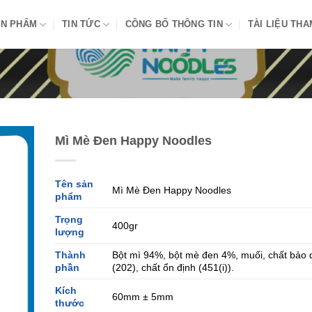
N PHẨM
TIN TỨC
CÔNG BỐ THÔNG TIN
TÀI LIỆU TH
Mì Mè Đen Happy Noodles
Tên sản
Mì Mè Đen Happy Noodles
phẩm
Trọng
400gr
lượng
Thành
Bột mì 94%, bột mè đen 4%, muối, chất bảo
phần
(202), chất ổn định (451(i)).
Kích
60mm ± 5mm
thước