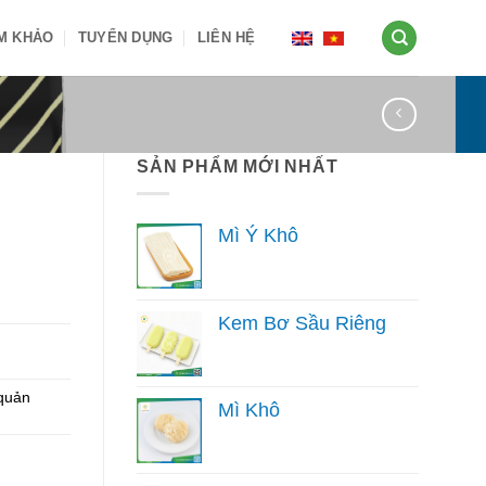
AM KHẢO
TUYỂN DỤNG
LIÊN HỆ
SẢN PHẨM MỚI NHẤT
Mì Ý Khô
Kem Bơ Sầu Riêng
 quản
Mì Khô