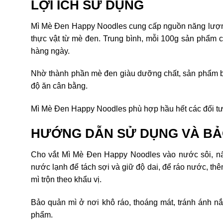
LỢI ÍCH SỬ DỤNG
Mì Mè Đen Happy Noodles cung cấp nguồn năng lượng c
thực vật từ mè đen. Trung bình, mỗi 100g sản phẩm 
hàng ngày.
Nhờ thành phần mè đen giàu dưỡng chất, sản phẩm bổ 
độ ăn cân bằng.
Mì Mè Đen Happy Noodles phù hợp hầu hết các đối t
HƯỚNG DẪN SỬ DỤNG VÀ B
Cho vắt Mì Mè Đen Happy Noodles vào nước sôi, nấu
nước lạnh để tách sợi và giữ độ dai, để ráo nước, thê
mì trộn theo khẩu vị.
Bảo quản mì ở nơi khô ráo, thoáng mát, tránh ánh n
phẩm.