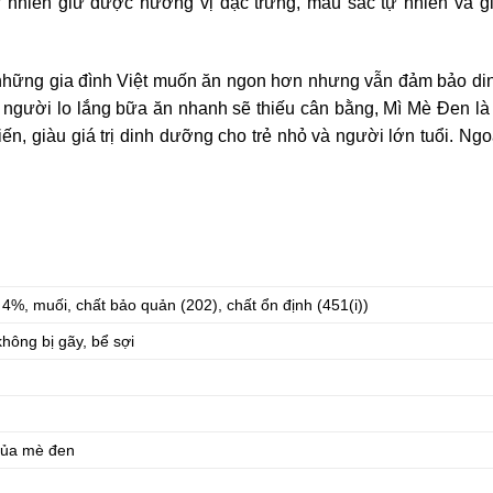
 nhiên giữ được hương vị đặc trưng, màu sắc tự nhiên và giá
những gia đình Việt muốn ăn ngon hơn nhưng vẫn đảm bảo d
 người lo lắng bữa ăn nhanh sẽ thiếu cân bằng, Mì Mè Đen là
n, giàu giá trị dinh dưỡng cho trẻ nhỏ và người lớn tuổi. Ngoà
4%, muối, chất bảo quản (202), chất ổn định (451(i))
không bị gãy, bể sợi
của mè đen