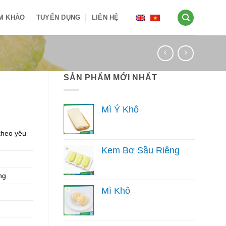
AM KHẢO
TUYỂN DỤNG
LIÊN HỆ
SẢN PHẨM MỚI NHẤT
Mì Ý Khô
theo yêu
Kem Bơ Sầu Riêng
ng
Mì Khô