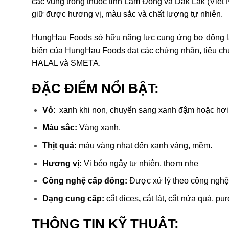
các vùng trồng thuộc tỉnh Lâm Đồng và Dak Lak (Việ
giữ được hương vị, màu sắc và chất lượng tự nhiên.
HungHau Foods sở hữu năng lực cung ứng bơ đông l
biến của HungHau Foods đạt các chứng nhận, tiêu 
HALAL và SMETA.
ĐẶC ĐIỂM NỔI BẬT:
Vỏ
: xanh khi non, chuyển sang xanh đậm hoặc hơi t
Màu sắc:
Vàng xanh.
Thịt quả:
màu vàng nhạt đến xanh vàng, mềm.
Hương vị:
Vị béo ngậy tự nhiên, thơm nhẹ
Công nghệ cấp đông:
Được xử lý theo công nghệ 
Dạng cung cấp:
cắt dices
,
cắt lát, cắt nửa quả, p
THÔNG TIN KỸ THUẬT: