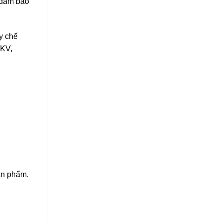
 đảm bảo
y chế
 KV,
ản phẩm.