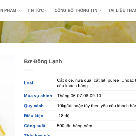
N PHẨM
TIN TỨC
CÔNG BỐ THÔNG TIN
TÀI LIỆU TH
Bơ Đông Lạnh
Cắt dice, nửa quả, cắt lát, puree …hoặc 
Loại
cầu khách hàng.
Mùa vụ chính
Tháng 06-07-08-09-10
Quy cách
10kg/túi hoặc tùy theo yêu cầu khách hà
Điều kiện
-18 độ
Công suất
500 tấn hàng năm
Thời hạn sử