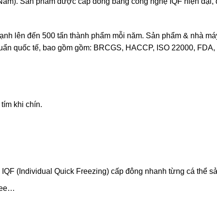
t Nam). Sản phẩm được cấp đông bằng công nghệ IQF hiện đại,
ạnh lên đến 500 tấn thành phẩm mỗi năm. Sản phẩm & nhà má
chuẩn quốc tế, bao gồm gồm: BRCGS, HACCP, ISO 22000, FDA,
ím khi chín.
IQF (Individual Quick Freezing) cấp đông nhanh từng cá thể s
uree…