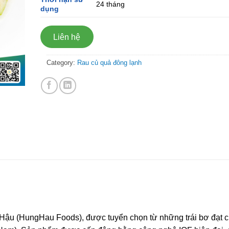
24 tháng
dụng
Liên hệ
Category:
Rau củ quả đông lạnh
u (HungHau Foods), được tuyển chọn từ những trái bơ đạt c