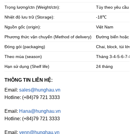
Trọng lượng/ctn (Weight/ctn):
Tùy theo yêu cầu k
Nhiệt độ lưu trữ (Storage):
-18℃
Nguồn gốc (origin):
Việt Nam
Phương thức vận chuyển (Method of delivery)
Đường biển hoặc đ
Đóng gói (packaging)
Chai, block, túi lớ
Theo mùa (season)
Tháng 3-4-5-6-7-8
Hạn sử dụng (Shelf life)
24 tháng
THÔNG TIN LIÊN HỆ:
Email:
sales@hunghau.vn
Hotline: (+84)79 721 3333
Email:
Hana@hunghau.vn
Hotline: (+84)79 721 3333
Email:
yenn@hunghau.vn