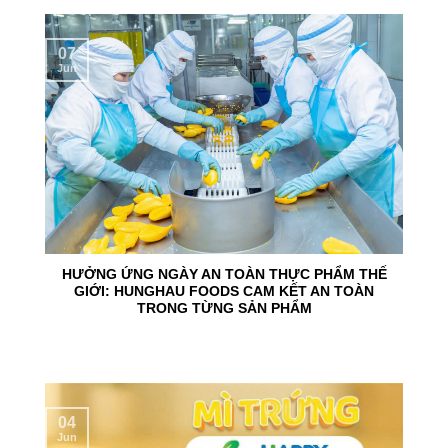
07
Jun
HƯỞNG ỨNG NGÀY AN TOÀN THỰC PHẨM THẾ
GIỚI: HUNGHAU FOODS CAM KẾT AN TOÀN
TRONG TỪNG SẢN PHẨM
04
Jun