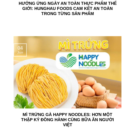
HƯỞNG ỨNG NGÀY AN TOÀN THỰC PHẨM THẾ
GIỚI: HUNGHAU FOODS CAM KẾT AN TOÀN
TRONG TỪNG SẢN PHẨM
04
Jun
MÌ TRỨNG GÀ HAPPY NOODLES: HƠN MỘT
THẬP KỶ ĐỒNG HÀNH CÙNG BỮA ĂN NGƯỜI
VIỆT