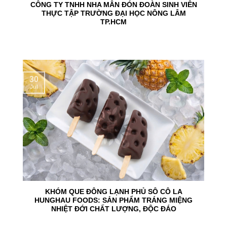
CÔNG TY TNHH NHA MÂN ĐÓN ĐOÀN SINH VIÊN
THỰC TẬP TRƯỜNG ĐẠI HỌC NÔNG LÂM
TP.HCM
30
Jul
KHÓM QUE ĐÔNG LẠNH PHỦ SÔ CÔ LA
HUNGHAU FOODS: SẢN PHẨM TRÁNG MIỆNG
NHIỆT ĐỚI CHẤT LƯỢNG, ĐỘC ĐÁO