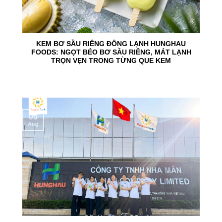
KEM BƠ SẦU RIÊNG ĐÔNG LẠNH HUNGHAU
FOODS: NGỌT BÉO BƠ SẦU RIÊNG, MÁT LẠNH
TRỌN VẸN TRONG TỪNG QUE KEM
05
Aug