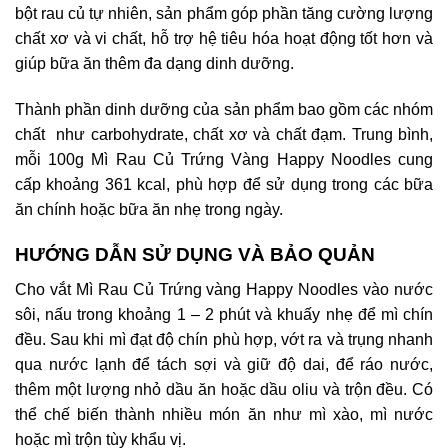
bột rau củ tự nhiên, sản phẩm góp phần tăng cường lượng
chất xơ và vi chất, hỗ trợ hệ tiêu hóa hoạt động tốt hơn và
giúp bữa ăn thêm đa dạng dinh dưỡng.
Thành phần dinh dưỡng của sản phẩm bao gồm các nhóm
chất như carbohydrate, chất xơ và chất đạm. Trung bình,
mỗi 100g Mì Rau Củ Trứng Vàng Happy Noodles cung
cấp khoảng 361 kcal, phù hợp để sử dụng trong các bữa
ăn chính hoặc bữa ăn nhẹ trong ngày.
HƯỚNG DẪN SỬ DỤNG VÀ BẢO QUẢN
Cho vắt Mì Rau Củ Trứng vàng Happy Noodles vào nước
sôi, nấu trong khoảng 1 – 2 phút và khuấy nhẹ để mì chín
đều. Sau khi mì đạt độ chín phù hợp, vớt ra và trụng nhanh
qua nước lạnh để tách sợi và giữ độ dai, để ráo nước,
thêm một lượng nhỏ dầu ăn hoặc dầu oliu và trộn đều. Có
thể chế biến thành nhiều món ăn như mì xào, mì nước
hoặc mì trộn tùy khẩu vị.