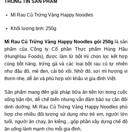
THÔNG TIN SẢN PHẨM
Mì Rau Củ Trứng Vàng Happy Noodles
Khối lượng tịnh: 250g
Mì Rau Củ Trứng Vàng Happy Noodles gói 250g
là sản
phẩm của Công ty Cổ phần Thực phẩm Hùng Hậu
(HungHau Foods), được làm từ bột mì chọn lọc kết hợp
cùng bột năng, trứng gà và các loại bột rau củ tự nhiên
như đậu đỏ, mè đen, cải bó xôi. Nhờ đó, sợi mì hương vị
thơm nhẹ, dễ ăn và phù hợp với khẩu vị gia đình Việt.
Sản phẩm mang đến giải pháp bữa ăn tiện lợi trong cuộc
sống bận rộn, dễ chế biến nhưng vẫn đảm bảo sự cân đối
dinh dưỡng. Mì Rau Củ Trứng Vàng Happy Noodles phù
hợp cho nhiều đối tượng sử dụng như trẻ em, người lớn
tuổi, người ăn chay, ăn kiêng…góp phần xây dựng chế độ
ăn uống lành mạnh cho mỗi gia đình.