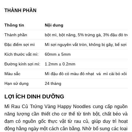
THÀNH PHẦN
Thông tin
Nội dung
Thành phần
bột mì, bột năng, 5% trứng gà, 3% đậu đỏ trong
Đặc điểm sợi mì
Mì sợi nguyên vắt tròn, không bị gãy, bể sợi mì
Kích thước vắt mì:
60mm ± 5mm
Đường kính sợi mì:
1.2mm ± 0.2mm
Màu sắc
Mì đậu đỏ có màu đỏ nhạt và mì cải bó xôi có
Hạn sử dụng
24 tháng
LỢI ÍCH DINH DƯỠNG
Mì Rau Củ Trứng Vàng Happy Noodles cung cấp nguồn
năng lượng cần thiết cho cơ thể từ tinh bột, chất béo và
đạm có nguồn gốc thực vật từ rau củ, giúp duy trì hoạt
động hằng ngày một cách cân bằng. Nhờ bổ sung các loại