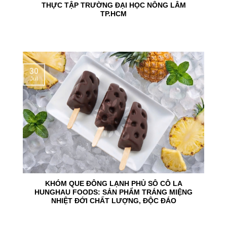
THỰC TẬP TRƯỜNG ĐẠI HỌC NÔNG LÂM
TP.HCM
30
Jul
KHÓM QUE ĐÔNG LẠNH PHỦ SÔ CÔ LA
HUNGHAU FOODS: SẢN PHẨM TRÁNG MIỆNG
NHIỆT ĐỚI CHẤT LƯỢNG, ĐỘC ĐÁO