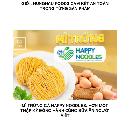
GIỚI: HUNGHAU FOODS CAM KẾT AN TOÀN
TRONG TỪNG SẢN PHẨM
04
Jun
MÌ TRỨNG GÀ HAPPY NOODLES: HƠN MỘT
THẬP KỶ ĐỒNG HÀNH CÙNG BỮA ĂN NGƯỜI
VIỆT