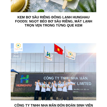
KEM BƠ SẦU RIÊNG ĐÔNG LẠNH HUNGHAU
FOODS: NGỌT BÉO BƠ SẦU RIÊNG, MÁT LẠNH
TRỌN VẸN TRONG TỪNG QUE KEM
05
Aug
CÔNG TY TNHH NHA MÂN ĐÓN ĐOÀN SINH VIÊN