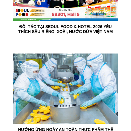
ĐỐI TÁC TẠI SEOUL FOOD & HOTEL 2026 YÊU
THÍCH SẦU RIÊNG, XOÀI, NƯỚC DỪA VIỆT NAM
07
Jun
HƯỞNG ỨNG NGÀY AN TOÀN THỰC PHẨM THẾ