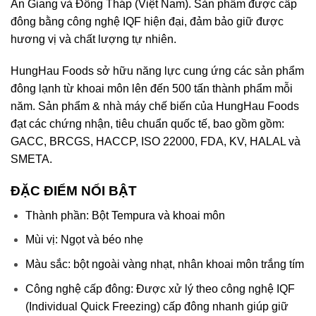
An Giang và Đồng Tháp (Việt Nam). Sản phẩm được cấp
đông bằng công nghệ IQF hiện đại, đảm bảo giữ được
hương vị và chất lượng tự nhiên.
HungHau Foods sở hữu năng lực cung ứng các sản phẩm
đông lạnh từ khoai môn lên đến 500 tấn thành phẩm mỗi
năm. Sản phẩm & nhà máy chế biến của HungHau Foods
đạt các chứng nhận, tiêu chuẩn quốc tế, bao gồm gồm:
GACC, BRCGS, HACCP, ISO 22000, FDA, KV, HALAL và
SMETA.
ĐẶC ĐIỂM NỔI BẬT
Thành phần: Bột Tempura và khoai môn
Mùi vị: Ngọt và béo nhẹ
Màu sắc: bột ngoài vàng nhạt, nhân khoai môn trắng tím
Công nghệ cấp đông: Được xử lý theo công nghệ IQF
(Individual Quick Freezing) cấp đông nhanh giúp giữ