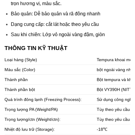
trọn hương vị, màu sắc.
Bảo quản: Dễ bảo quản và rã đông nhanh
Dạng cung cấp: cắt lát hoặc theo yêu cầu
Sau khi chiên: Lớp vỏ ngoài vàng đậm, giòn
THÔNG TIN KỸ THUẬT
Loại hàng (Style)
Tempura khoai môn
Màu sắc (Color)
bột ngoài vàng nhạt
Thành phần
Bột tempura và kho
Thành phần bột
Bột VY390H (NITTO
Quá trình đông lạnh (Freezing Process):
Sử dụng công nghệ 
Trọng lượng PA (Weight/PA)
Tùy theo yêu cầu k
Trọng lượng/ctn (Weight/ctn):
Tùy theo yêu cầu k
Nhiệt độ lưu trữ (Storage):
-18℃