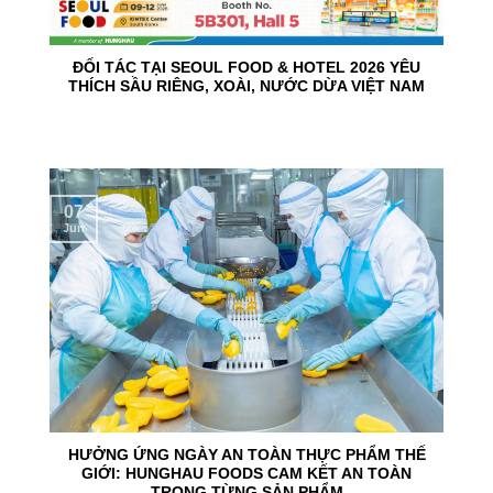
ĐỐI TÁC TẠI SEOUL FOOD & HOTEL 2026 YÊU
THÍCH SẦU RIÊNG, XOÀI, NƯỚC DỪA VIỆT NAM
07
Jun
HƯỞNG ỨNG NGÀY AN TOÀN THỰC PHẨM THẾ
GIỚI: HUNGHAU FOODS CAM KẾT AN TOÀN
TRONG TỪNG SẢN PHẨM