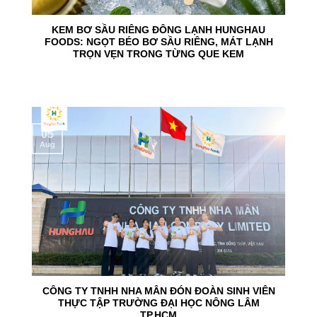
KEM BƠ SẦU RIÊNG ĐÔNG LẠNH HUNGHAU
FOODS: NGỌT BÉO BƠ SẦU RIÊNG, MÁT LẠNH
TRỌN VẸN TRONG TỪNG QUE KEM
05
Aug
CÔNG TY TNHH NHA MÂN ĐÓN ĐOÀN SINH VIÊN
THỰC TẬP TRƯỜNG ĐẠI HỌC NÔNG LÂM
TP.HCM