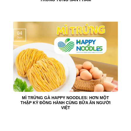
04
Jun
MÌ TRỨNG GÀ HAPPY NOODLES: HƠN MỘT
THẬP KỶ ĐỒNG HÀNH CÙNG BỮA ĂN NGƯỜI
VIỆT