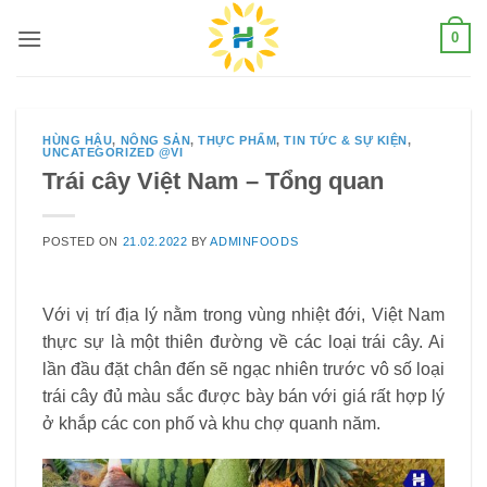
Skip
0
to
content
HÙNG HẬU
,
NÔNG SẢN
,
THỰC PHẨM
,
TIN TỨC & SỰ KIỆN
,
UNCATEGORIZED @VI
Trái cây Việt Nam – Tổng quan
POSTED ON
21.02.2022
BY
ADMINFOODS
Với vị trí địa lý nằm trong vùng nhiệt đới, Việt Nam
thực sự là một thiên đường về các loại trái cây. Ai
lần đầu đặt chân đến sẽ ngạc nhiên trước vô số loại
trái cây đủ màu sắc được bày bán với giá rất hợp lý
ở khắp các con phố và khu chợ quanh năm.