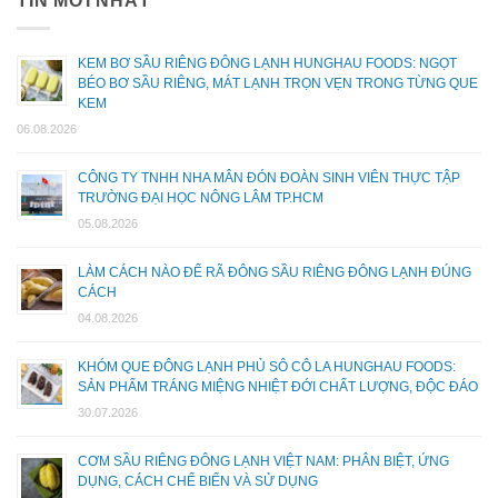
TIN MỚI NHẤT
KEM BƠ SẦU RIÊNG ĐÔNG LẠNH HUNGHAU FOODS: NGỌT
BÉO BƠ SẦU RIÊNG, MÁT LẠNH TRỌN VẸN TRONG TỪNG QUE
KEM
06.08.2026
CÔNG TY TNHH NHA MÂN ĐÓN ĐOÀN SINH VIÊN THỰC TẬP
TRƯỜNG ĐẠI HỌC NÔNG LÂM TP.HCM
05.08.2026
LÀM CÁCH NÀO ĐỂ RÃ ĐÔNG SẦU RIÊNG ĐÔNG LẠNH ĐÚNG
CÁCH
04.08.2026
KHÓM QUE ĐÔNG LẠNH PHỦ SÔ CÔ LA HUNGHAU FOODS:
SẢN PHẨM TRÁNG MIỆNG NHIỆT ĐỚI CHẤT LƯỢNG, ĐỘC ĐÁO
30.07.2026
CƠM SẦU RIÊNG ĐÔNG LẠNH VIỆT NAM: PHÂN BIỆT, ỨNG
DỤNG, CÁCH CHẾ BIẾN VÀ SỬ DỤNG