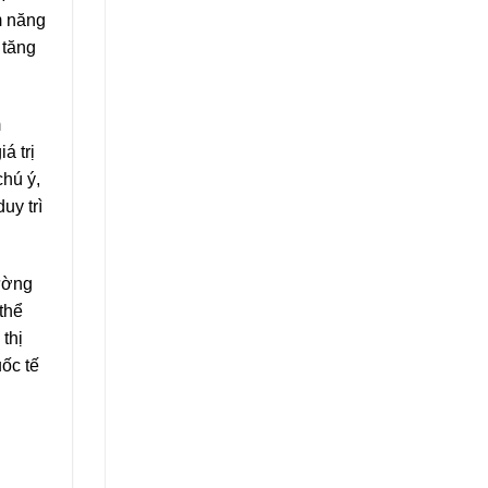
m năng
 tăng
m
á trị
hú ý,
uy trì
rường
thể
thị
ốc tế