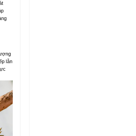
át
úp
càng
lượng
ếp lẫn
hực