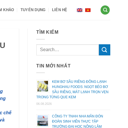
AM KHẢO
TUYỂN DỤNG
LIÊN HỆ
TÌM KIẾM
ẦU
TIN MỚI NHẤT
KEM BƠ SẦU RIÊNG ĐÔNG LẠNH
HUNGHAU FOODS: NGỌT BÉO BƠ
ng
SẦU RIÊNG, MÁT LẠNH TRỌN VẸN
TRONG TỪNG QUE KEM
êng
06.08.2026
ực chế
CÔNG TY TNHH NHA MÂN ĐÓN
 và
ĐOÀN SINH VIÊN THỰC TẬP
TRƯỜNG ĐẠI HỌC NÔNG LÂM