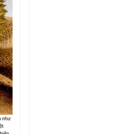
n như
ệt
biến