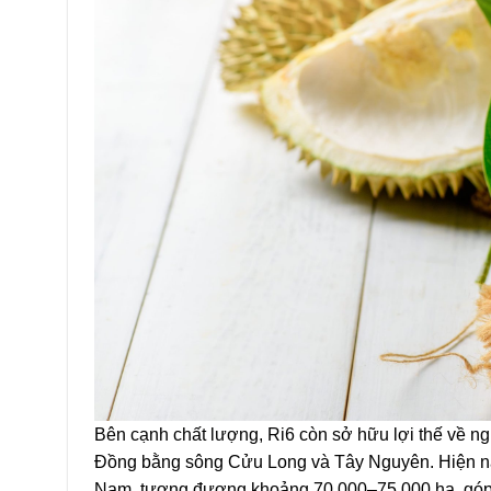
Bên cạnh chất lượng, Ri6 còn sở hữu lợi thế về n
Đồng bằng sông Cửu Long và Tây Nguyên. Hiện nay,
Nam, tương đương khoảng 70.000–75.000 ha, góp 