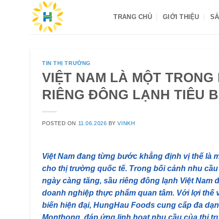
Skip
TRANG CHỦ
GIỚI THIỆU
SẢ
to
content
TIN THỊ TRƯỜNG
VIỆT NAM LÀ MỘT TRONG
RIÊNG ĐÔNG LẠNH TIÊU 
POSTED ON
11.06.2026
BY
VINKH
Việt Nam đang từng bước khẳng định vị thế là 
cho thị trường quốc tế. Trong bối cảnh nhu cầu t
ngày càng tăng, sầu riêng đông lạnh Việt Nam 
doanh nghiệp thực phẩm quan tâm. Với lợi thế v
biến hiện đại, HungHau Foods cung cấp đa dạng 
Monthong, đáp ứng linh hoạt nhu cầu của thị tr