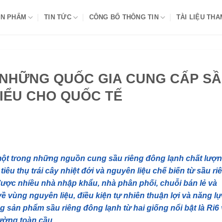
N PHẨM
TIN TỨC
CÔNG BỐ THÔNG TIN
TÀI LIỆU TH
 NHỮNG QUỐC GIA CUNG CẤP S
BIỂU CHO QUỐC TẾ
một trong những nguồn cung sầu riêng đông lạnh chất lượ
iêu thụ trái cây nhiệt đới và nguyên liệu chế biến từ sầu ri
được nhiều nhà nhập khẩu, nhà phân phối, chuỗi bán lẻ và
ề vùng nguyên liệu, điều kiện tự nhiên thuận lợi và năng l
sản phẩm sầu riêng đông lạnh từ hai giống nổi bật là Ri6
ường toàn cầu.