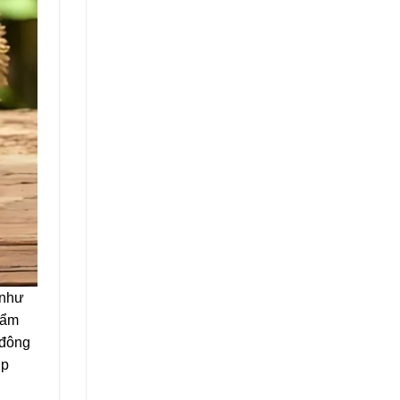
 như
hẩm
 đông
úp