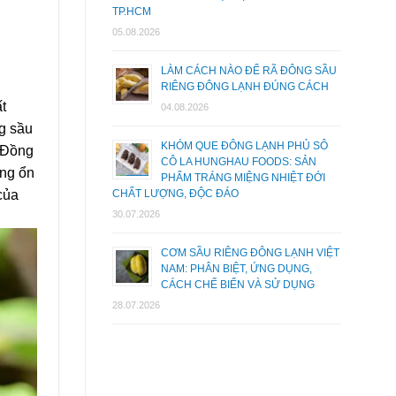
TP.HCM
05.08.2026
LÀM CÁCH NÀO ĐỂ RÃ ĐÔNG SẦU
RIÊNG ĐÔNG LẠNH ĐÚNG CÁCH
t
04.08.2026
g sầu
KHÓM QUE ĐÔNG LẠNH PHỦ SÔ
à Đồng
CÔ LA HUNGHAU FOODS: SẢN
ung ổn
PHẨM TRÁNG MIỆNG NHIỆT ĐỚI
CHẤT LƯỢNG, ĐỘC ĐÁO
của
30.07.2026
CƠM SẦU RIÊNG ĐÔNG LẠNH VIỆT
NAM: PHÂN BIỆT, ỨNG DỤNG,
CÁCH CHẾ BIẾN VÀ SỬ DỤNG
28.07.2026