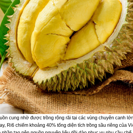
guồn cung nhờ được trồng rộng rãi tại các vùng chuyên canh lớ
 Ri6 chiếm khoảng 40% tổng diện tích trồng sầu riêng của Vi
phần tạo nên nguồn nguyên liệu dồi dào phục vụ nhu cầu chế 