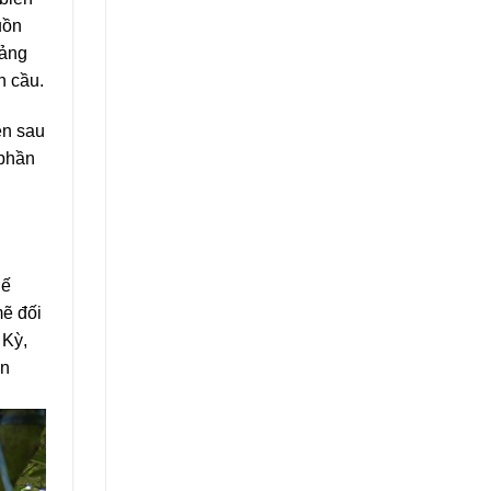
uồn
tảng
n cầu.
ên sau
 phần
hế
mẽ đối
 Kỳ,
ến