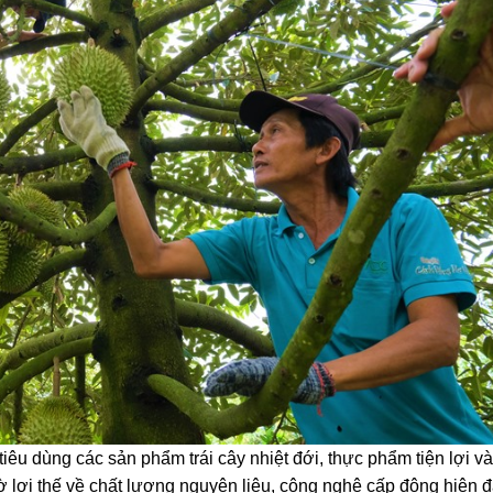
êu dùng các sản phẩm trái cây nhiệt đới, thực phẩm tiện lợi và
ờ lợi thế về chất lượng nguyên liệu, công nghệ cấp đông hiện đ