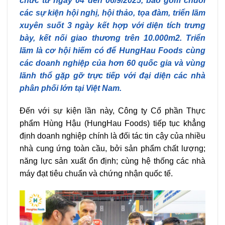
chức từ ngày 04 đến 06/9/2025, bao gồm chuỗi
các sự kiện hội nghị, hội thảo, tọa đàm, triển lãm
xuyên suốt 3 ngày kết hợp với diện tích trưng
bày, kết nối giao thương trên 10.000m2. Triển
lãm là cơ hội hiếm có để HungHau Foods cùng
các doanh nghiệp của hơn 60 quốc gia và vùng
lãnh thổ gặp gỡ trực tiếp với đại diện các nhà
phân phối lớn tại Việt Nam.
Đến với sự kiện lần này, Công ty Cổ phần Thực
phẩm Hùng Hậu (HungHau Foods) tiếp tục khẳng
định doanh nghiệp chính là đối tác tin cậy của nhiều
nhà cung ứng toàn cầu, bởi sản phẩm chất lượng;
năng lực sản xuất ổn định; cùng hệ thống các nhà
máy đạt tiêu chuẩn và chứng nhận quốc tế.