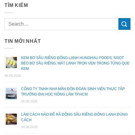
TÌM KIẾM
TIN MỚI NHẤT
KEM BƠ SẦU RIÊNG ĐÔNG LẠNH HUNGHAU FOODS: NGỌT
BÉO BƠ SẦU RIÊNG, MÁT LẠNH TRỌN VẸN TRONG TỪNG QUE
KEM
06.08.2026
CÔNG TY TNHH NHA MÂN ĐÓN ĐOÀN SINH VIÊN THỰC TẬP
TRƯỜNG ĐẠI HỌC NÔNG LÂM TP.HCM
05.08.2026
LÀM CÁCH NÀO ĐỂ RÃ ĐÔNG SẦU RIÊNG ĐÔNG LẠNH ĐÚNG
CÁCH
04.08.2026