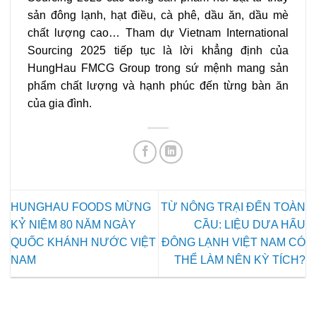
sản đông lạnh, hạt điều, cà phê, dầu ăn, dầu mè
chất lượng cao… Tham dự
Vietnam International
Sourcing 2025
tiếp tục là lời khẳng định của
HungHau FMCG Group trong sứ mệnh mang sản
phẩm chất lượng và hạnh phúc đến từng bàn ăn
của gia đình.
HUNGHAU FOODS MỪNG
TỪ NÔNG TRẠI ĐẾN TOÀN
KỶ NIỆM 80 NĂM NGÀY
CẦU: LIỆU DƯA HẤU
QUỐC KHÁNH NƯỚC VIỆT
ĐÔNG LẠNH VIỆT NAM CÓ
NAM
THỂ LÀM NÊN KỲ TÍCH?