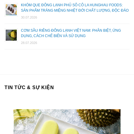
KHÓM QUE ĐÔNG LẠNH PHỦ SÔ CÔ LA HUNGHAU FOODS:
SẢN PHẨM TRÁNG MIỆNG NHIỆT ĐỚI CHẤT LƯỢNG, ĐỘC ĐÁO
30.07.2026
CƠM SẦU RIÊNG ĐÔNG LẠNH VIỆT NAM: PHÂN BIỆT, ỨNG
DỤNG, CÁCH CHẾ BIẾN VÀ SỬ DỤNG
28.07.2026
TIN TỨC & SỰ KIỆN
06
Aug