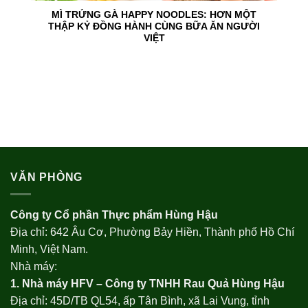
MÌ TRỨNG GÀ HAPPY NOODLES: HƠN MỘT
THẬP KỶ ĐỒNG HÀNH CÙNG BỮA ĂN NGƯỜI
VIỆT
VĂN PHÒNG
Công ty Cổ phần Thực phẩm Hùng Hậu
Địa chỉ: 642 Âu Cơ, Phường Bảy Hiền, Thành phố Hồ Chí
Minh, Việt Nam.
Nhà máy:
1. Nhà máy HFV – Công ty TNHH Rau Quả Hùng Hậu
Địa chỉ: 45D/TB QL54, ấp Tân Bình, xã Lai Vung, tỉnh