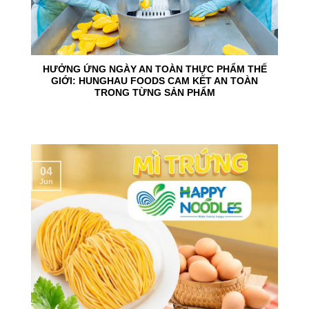
HƯỞNG ỨNG NGÀY AN TOÀN THỰC PHẨM THẾ
GIỚI: HUNGHAU FOODS CAM KẾT AN TOÀN
TRONG TỪNG SẢN PHẨM
04
Jun