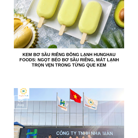
KEM BƠ SẦU RIÊNG ĐÔNG LẠNH HUNGHAU
FOODS: NGỌT BÉO BƠ SẦU RIÊNG, MÁT LẠNH
TRỌN VẸN TRONG TỪNG QUE KEM
05
Aug