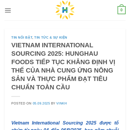
Skip
0
to
content
TIN NỔI BẬT
,
TIN TỨC & SỰ KIỆN
VIETNAM INTERNATIONAL
SOURCING 2025: HUNGHAU
FOODS TIẾP TỤC KHẲNG ĐỊNH VỊ
THẾ CỦA NHÀ CUNG ỨNG NÔNG
SẢN VÀ THỰC PHẨM ĐẠT TIÊU
CHUẨN TOÀN CẦU
POSTED ON
05.09.2025
BY
VINKH
Vietnam International Sourcing 2025 được tổ