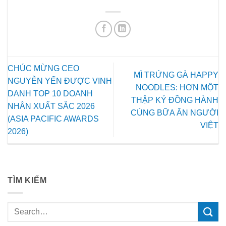
CHÚC MỪNG CEO
MÌ TRỨNG GÀ HAPPY
NGUYỄN YẾN ĐƯỢC VINH
NOODLES: HƠN MỘT
DANH TOP 10 DOANH
THẬP KỶ ĐỒNG HÀNH
NHÂN XUẤT SẮC 2026
CÙNG BỮA ĂN NGƯỜI
(ASIA PACIFIC AWARDS
VIỆT
2026)
TÌM KIẾM