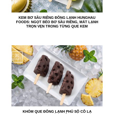
KEM BƠ SẦU RIÊNG ĐÔNG LẠNH HUNGHAU
FOODS: NGỌT BÉO BƠ SẦU RIÊNG, MÁT LẠNH
TRỌN VẸN TRONG TỪNG QUE KEM
30
Jul
KHÓM QUE ĐÔNG LẠNH PHỦ SÔ CÔ LA