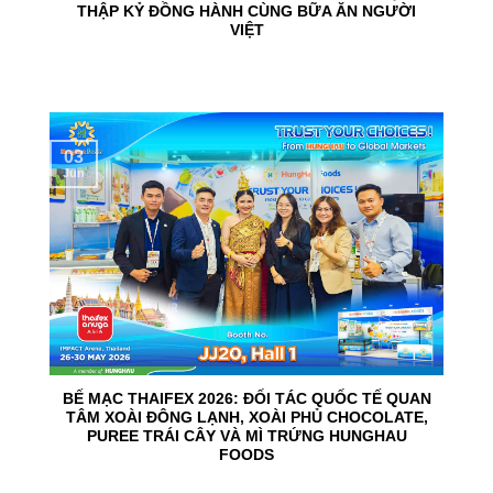
THẬP KỶ ĐỒNG HÀNH CÙNG BỮA ĂN NGƯỜI
VIỆT
03
Jun
BẾ MẠC THAIFEX 2026: ĐỐI TÁC QUỐC TẾ QUAN
TÂM XOÀI ĐÔNG LẠNH, XOÀI PHỦ CHOCOLATE,
PUREE TRÁI CÂY VÀ MÌ TRỨNG HUNGHAU
FOODS