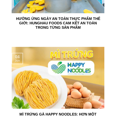
HƯỞNG ỨNG NGÀY AN TOÀN THỰC PHẨM THẾ
GIỚI: HUNGHAU FOODS CAM KẾT AN TOÀN
TRONG TỪNG SẢN PHẨM
04
Jun
MÌ TRỨNG GÀ HAPPY NOODLES: HƠN MỘT