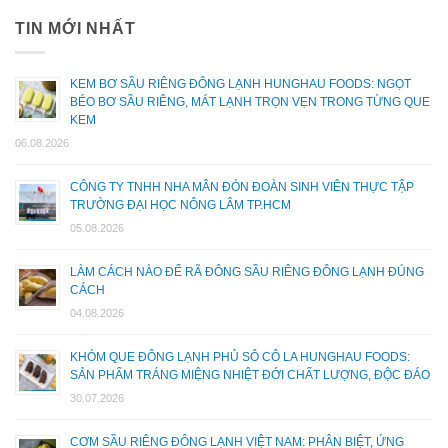
TIN MỚI NHẤT
KEM BƠ SẦU RIÊNG ĐÔNG LẠNH HUNGHAU FOODS: NGỌT
BÉO BƠ SẦU RIÊNG, MÁT LẠNH TRỌN VẸN TRONG TỪNG QUE
KEM
06.08.2026
CÔNG TY TNHH NHA MÂN ĐÓN ĐOÀN SINH VIÊN THỰC TẬP
TRƯỜNG ĐẠI HỌC NÔNG LÂM TP.HCM
05.08.2026
LÀM CÁCH NÀO ĐỂ RÃ ĐÔNG SẦU RIÊNG ĐÔNG LẠNH ĐÚNG
CÁCH
04.08.2026
KHÓM QUE ĐÔNG LẠNH PHỦ SÔ CÔ LA HUNGHAU FOODS:
SẢN PHẨM TRÁNG MIỆNG NHIỆT ĐỚI CHẤT LƯỢNG, ĐỘC ĐÁO
30.07.2026
CƠM SẦU RIÊNG ĐÔNG LẠNH VIỆT NAM: PHÂN BIỆT, ỨNG