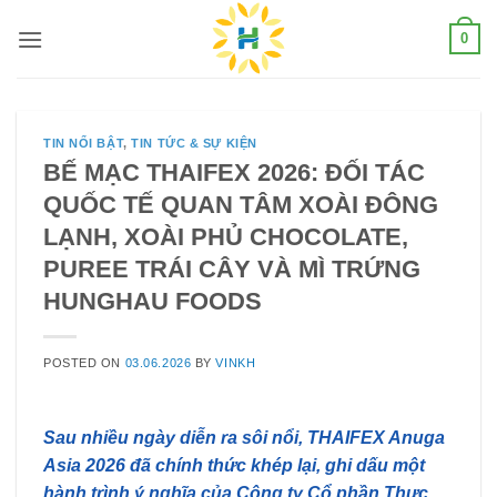
Skip
0
to
content
TIN NỔI BẬT
,
TIN TỨC & SỰ KIỆN
BẾ MẠC THAIFEX 2026: ĐỐI TÁC
QUỐC TẾ QUAN TÂM XOÀI ĐÔNG
LẠNH, XOÀI PHỦ CHOCOLATE,
PUREE TRÁI CÂY VÀ MÌ TRỨNG
HUNGHAU FOODS
POSTED ON
03.06.2026
BY
VINKH
Sau nhiều ngày diễn ra sôi nổi, THAIFEX Anuga
Asia 2026 đã chính thức khép lại, ghi dấu một
hành trình ý nghĩa của Công ty Cổ phần Thực