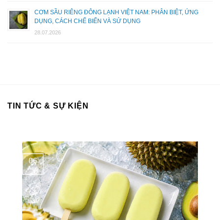
CƠM SẦU RIÊNG ĐÔNG LẠNH VIỆT NAM: PHÂN BIỆT, ỨNG
DỤNG, CÁCH CHẾ BIẾN VÀ SỬ DỤNG
28.07.2026
TIN TỨC & SỰ KIỆN
06
Aug