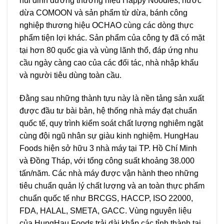
nui dinh dưỡng thương hiệu Happy Noodles, nước
dừa COMOON và sản phẩm từ dừa, bánh công
nghiệp thương hiệu OCHAO cùng các dòng thực
phẩm tiện lợi khác. Sản phẩm của công ty đã có mặt
tại hơn 80 quốc gia và vùng lãnh thổ, đáp ứng nhu
cầu ngày càng cao của các đối tác, nhà nhập khẩu
và người tiêu dùng toàn cầu.
Đằng sau những thành tựu này là nền tảng sản xuất
được đầu tư bài bản, hệ thống nhà máy đạt chuẩn
quốc tế, quy trình kiểm soát chất lượng nghiêm ngặt
cùng đội ngũ nhân sự giàu kinh nghiệm. HungHau
Foods hiện sở hữu 3 nhà máy tại TP. Hồ Chí Minh
và Đồng Tháp, với tổng công suất khoảng 38.000
tấn/năm. Các nhà máy được vận hành theo những
tiêu chuẩn quản lý chất lượng và an toàn thực phẩm
chuẩn quốc tế như BRCGS, HACCP, ISO 22000,
FDA, HALAL, SMETA, GACC. Vùng nguyên liệu
của HungHau Foods trải dài khắp các tỉnh thành tại