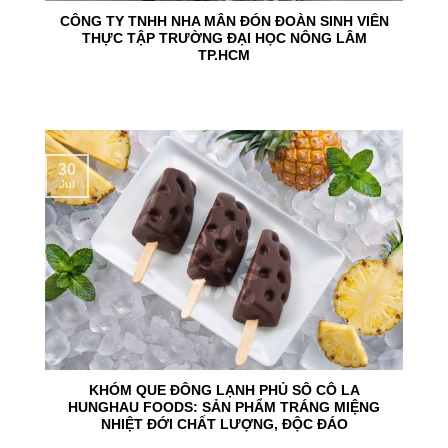
CÔNG TY TNHH NHA MÂN ĐÓN ĐOÀN SINH VIÊN
THỰC TẬP TRƯỜNG ĐẠI HỌC NÔNG LÂM
TP.HCM
30
Jul
KHÓM QUE ĐÔNG LẠNH PHỦ SÔ CÔ LA
HUNGHAU FOODS: SẢN PHẨM TRÁNG MIỆNG
NHIỆT ĐỚI CHẤT LƯỢNG, ĐỘC ĐÁO