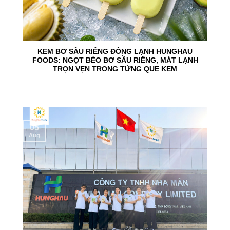
KEM BƠ SẦU RIÊNG ĐÔNG LẠNH HUNGHAU
FOODS: NGỌT BÉO BƠ SẦU RIÊNG, MÁT LẠNH
TRỌN VẸN TRONG TỪNG QUE KEM
05
Aug