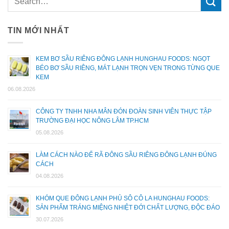
TIN MỚI NHẤT
KEM BƠ SẦU RIÊNG ĐÔNG LẠNH HUNGHAU FOODS: NGỌT
BÉO BƠ SẦU RIÊNG, MÁT LẠNH TRỌN VẸN TRONG TỪNG QUE
KEM
06.08.2026
CÔNG TY TNHH NHA MÂN ĐÓN ĐOÀN SINH VIÊN THỰC TẬP
TRƯỜNG ĐẠI HỌC NÔNG LÂM TP.HCM
05.08.2026
LÀM CÁCH NÀO ĐỂ RÃ ĐÔNG SẦU RIÊNG ĐÔNG LẠNH ĐÚNG
CÁCH
04.08.2026
KHÓM QUE ĐÔNG LẠNH PHỦ SÔ CÔ LA HUNGHAU FOODS:
SẢN PHẨM TRÁNG MIỆNG NHIỆT ĐỚI CHẤT LƯỢNG, ĐỘC ĐÁO
30.07.2026