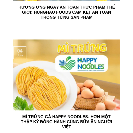
HƯỞNG ỨNG NGÀY AN TOÀN THỰC PHẨM THẾ
GIỚI: HUNGHAU FOODS CAM KẾT AN TOÀN
TRONG TỪNG SẢN PHẨM
04
Jun
MÌ TRỨNG GÀ HAPPY NOODLES: HƠN MỘT
THẬP KỶ ĐỒNG HÀNH CÙNG BỮA ĂN NGƯỜI
VIỆT