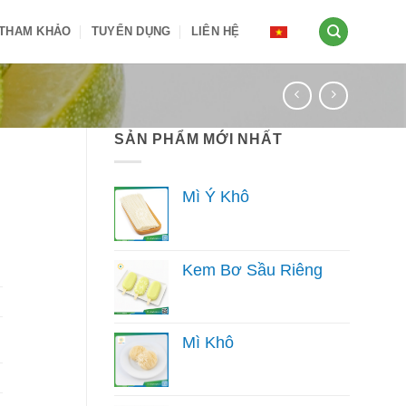
 THAM KHẢO
TUYỂN DỤNG
LIÊN HỆ
SẢN PHẨM MỚI NHẤT
Mì Ý Khô
Kem Bơ Sầu Riêng
Mì Khô