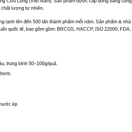
Sông Cửu Long (Việt Nam). Sản phẩm được cấp đông bằng côn
 chất lượng tự nhiên.
g lạnh lên đến 500 tấn thành phẩm mỗi năm. Sản phẩm & nhà
chuẩn quốc tế, bao gồm gồm: BRCGS, HACCP, ISO 22000, FDA,
ầu, trung bình 50–100g/quả.
thơm.
, nước ép