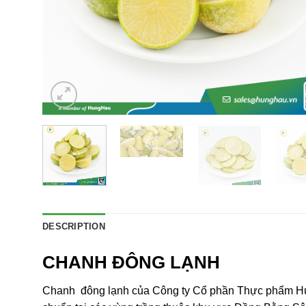
DESCRIPTION
CHANH ĐÔNG LẠNH
Chanh đông lạnh
của Công ty Cổ phần Thực phẩm Hù