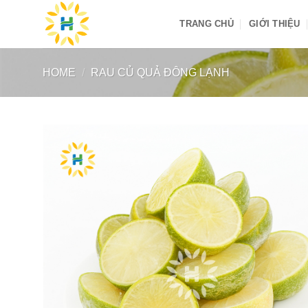
Skip
TRANG CHỦ
GIỚI THIỆU
to
content
HOME
/
RAU CỦ QUẢ ĐÔNG LẠNH