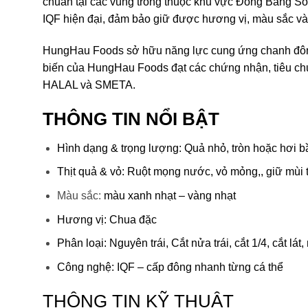
chuẩn tại các vùng trồng thuộc khu vực Đồng Bằng 
IQF hiện đại, đảm bảo giữ được hương vị, màu sắc và
HungHau Foods sở hữu năng lực cung ứng chanh đôn
biến của HungHau Foods đạt các chứng nhận, tiêu 
HALAL và SMETA.
THÔNG TIN NỔI BẬT
Hình dạng & trọng lượng:
Quả nhỏ, tròn hoặc hơi b
Thịt quả & vỏ:
Ruột mọng nước, vỏ mỏng,, giữ mùi 
Màu sắc:
màu xanh nhạt – vàng nhạt
Hương vị:
Chua đặc
Phân loại:
Nguyên trái
,
Cắt nửa trái, cắt 1/4, cắt lát
Công nghệ:
IQF – cấp đông nhanh từng cá thể
THÔNG TIN KỸ THUẬT