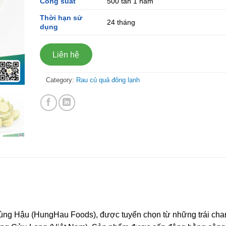
Công suất
500 tấn 1 năm
Thời hạn sử
24 tháng
dụng
Liên hệ
Category:
Rau củ quả đông lạnh
ng Hậu (HungHau Foods), được tuyển chọn từ những trái cha