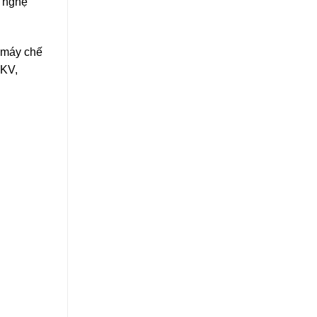
g nghệ
 máy chế
 KV,