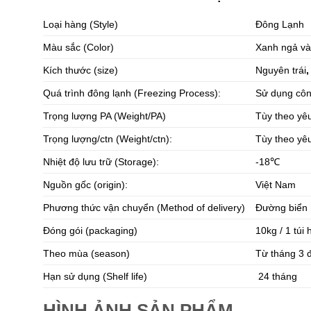
Loại hàng (Style)
Đông Lạnh
Màu sắc (Color)
Xanh ngả và
Kích thước (size)
Nguyên trái
,
Quá trình đông lạnh (Freezing Process):
Sử dụng côn
Trọng lượng PA (Weight/PA)
Tùy theo yê
Trọng lượng/ctn (Weight/ctn):
Tùy theo yê
Nhiệt độ lưu trữ (Storage):
-18℃
Nguồn gốc (origin):
Việt Nam
Phương thức vận chuyển (Method of delivery)
Đường biển
Đóng gói (packaging)
10kg / 1 túi
Theo mùa (season)
Từ tháng 3 
Hạn sử dụng (Shelf life)
24 tháng
HÌNH ẢNH SẢN PHẨM