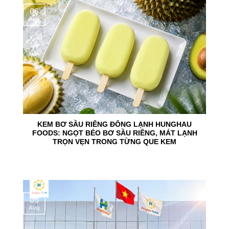
06
Aug
KEM BƠ SẦU RIÊNG ĐÔNG LẠNH HUNGHAU
FOODS: NGỌT BÉO BƠ SẦU RIÊNG, MÁT LẠNH
TRỌN VẸN TRONG TỪNG QUE KEM
05
Aug