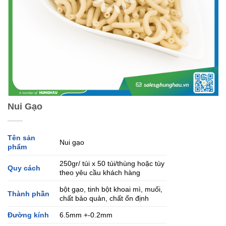
Nui Gạo
Tên sản
Nui gạo
phẩm
250gr/ túi x 50 túi/thùng hoặc tùy
Quy cách
theo yêu cầu khách hàng
bột gạo, tinh bột khoai mì, muối,
Thành phần
chất bảo quản, chất ổn định
Đường kính
6.5mm +-0.2mm