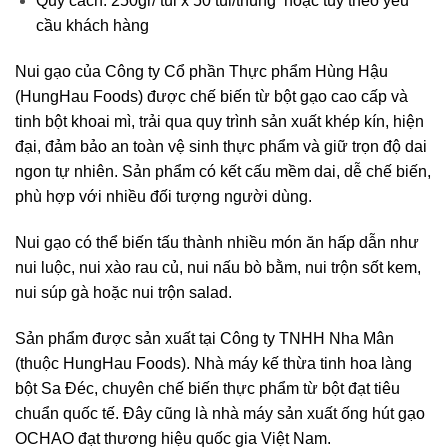
Quy cách: 250
gr/ túi x 50 túi/thùng hoặc tùy theo yêu
cầu khách hàng
Nui gạo của Công ty Cổ phần Thực phẩm Hùng Hậu
(HungHau Foods) được chế biến từ bột gạo cao cấp và
tinh bột khoai mì, trải qua quy trình sản xuất khép kín, hiện
đại, đảm bảo an toàn vệ sinh thực phẩm và giữ trọn độ dai
ngon tự nhiên. Sản phẩm có kết cấu mềm dai, dễ chế biến,
phù hợp với nhiều đối tượng người dùng.
Nui gạo có thể biến tấu thành nhiều món ăn hấp dẫn như
nui luộc, nui xào rau củ, nui nấu bò bằm, nui trộn sốt kem,
nui súp gà hoặc nui trộn salad.
Sản phẩm được sản xuất tại Công ty TNHH Nha Mân
(thuộc HungHau Foods). Nhà máy kế thừa tinh hoa làng
bột Sa Đéc, chuyên chế biến thực phẩm từ bột đạt tiêu
chuẩn quốc tế. Đây cũng là nhà máy sản xuất ống hút gạo
OCHAO đạt thương hiệu quốc gia Việt Nam.