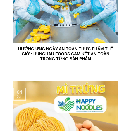
HƯỞNG ỨNG NGÀY AN TOÀN THỰC PHẨM THẾ
GIỚI: HUNGHAU FOODS CAM KẾT AN TOÀN
TRONG TỪNG SẢN PHẨM
04
Jun