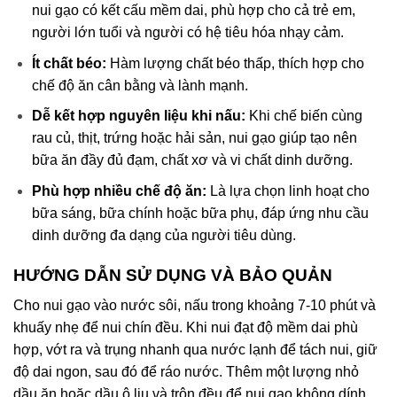
nui gạo có kết cấu mềm dai, phù hợp cho cả trẻ em,
người lớn tuổi và người có hệ tiêu hóa nhạy cảm.
Ít chất béo:
Hàm lượng chất béo thấp, thích hợp cho
chế độ ăn cân bằng và lành mạnh.
Dễ kết hợp nguyên liệu khi nấu:
Khi chế biến cùng
rau củ, thịt, trứng hoặc hải sản, nui gạo giúp tạo nên
bữa ăn đầy đủ đạm, chất xơ và vi chất dinh dưỡng.
Phù hợp nhiều chế độ ăn:
Là lựa chọn linh hoạt cho
bữa sáng, bữa chính hoặc bữa phụ, đáp ứng nhu cầu
dinh dưỡng đa dạng của người tiêu dùng.
HƯỚNG DẪN SỬ DỤNG VÀ BẢO QUẢN
Cho nui gạo vào nước sôi, nấu trong khoảng 7-10 phút và
khuấy nhẹ để nui chín đều. Khi nui đạt độ mềm dai phù
hợp, vớt ra và trụng nhanh qua nước lạnh để tách nui, giữ
độ dai ngon, sau đó để ráo nước. Thêm một lượng nhỏ
dầu ăn hoặc dầu ô liu và trộn đều để nui gạo không dính