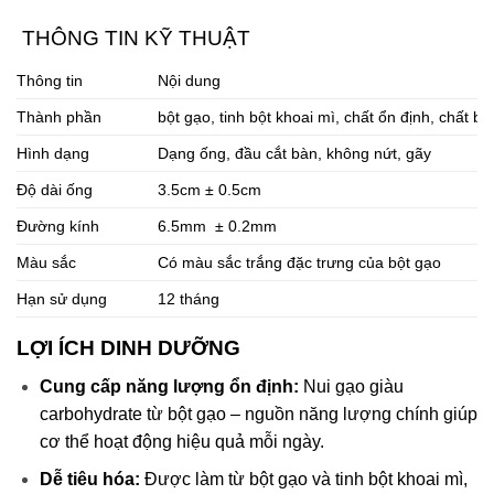
THÔNG TIN KỸ THUẬT
Thông tin
Nội dung
Thành phần
bột gạo, tinh bột khoai mì, chất ổn định, chất b
Hình dạng
Dạng ống, đầu cắt bàn, không nứt, gãy
Độ dài ống
3.5cm ± 0.5cm
Đường kính
6.5mm ± 0.2mm
Màu sắc
Có màu sắc trắng đặc trưng của bột gạo
Hạn sử dụng
12 tháng
LỢI ÍCH DINH DƯỠNG
Cung cấp năng lượng ổn định:
Nui gạo giàu
carbohydrate từ bột gạo – nguồn năng lượng chính giúp
cơ thể hoạt động hiệu quả mỗi ngày.
Dễ tiêu hóa:
Được làm từ bột gạo và tinh bột khoai mì,