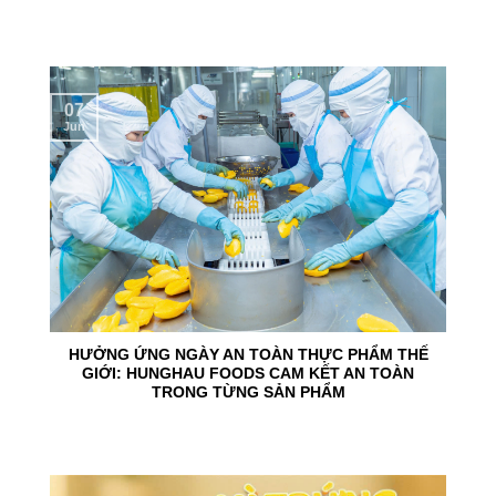
07
Jun
HƯỞNG ỨNG NGÀY AN TOÀN THỰC PHẨM THẾ
GIỚI: HUNGHAU FOODS CAM KẾT AN TOÀN
TRONG TỪNG SẢN PHẨM