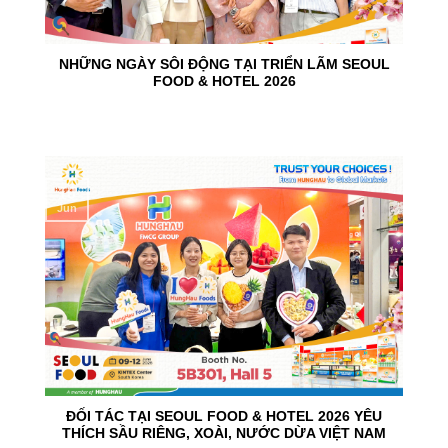
NHỮNG NGÀY SÔI ĐỘNG TẠI TRIỂN LÃM SEOUL
FOOD & HOTEL 2026
10
Jun
ĐỐI TÁC TẠI SEOUL FOOD & HOTEL 2026 YÊU
THÍCH SẦU RIÊNG, XOÀI, NƯỚC DỪA VIỆT NAM