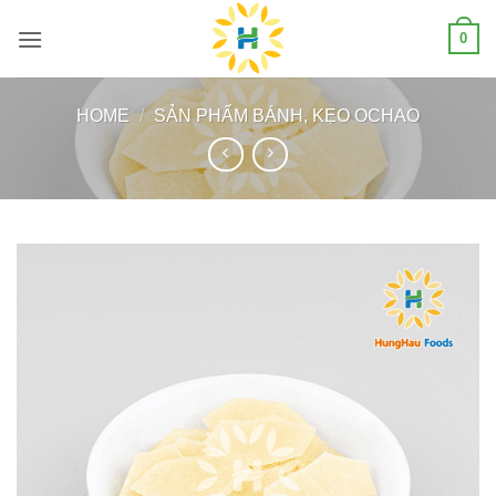
Skip
0
to
content
HOME
/
SẢN PHẨM BÁNH, KẸO OCHAO