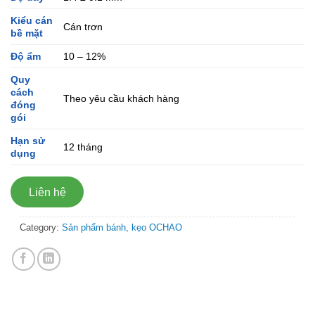
Kiểu cán
Cán trơn
bề mặt
Độ ẩm
10 – 12%
Quy
cách
Theo yêu cầu khách hàng
đóng
gói
Hạn sử
12 tháng
dụng
Liên hệ
Category:
Sản phẩm bánh, kẹo OCHAO