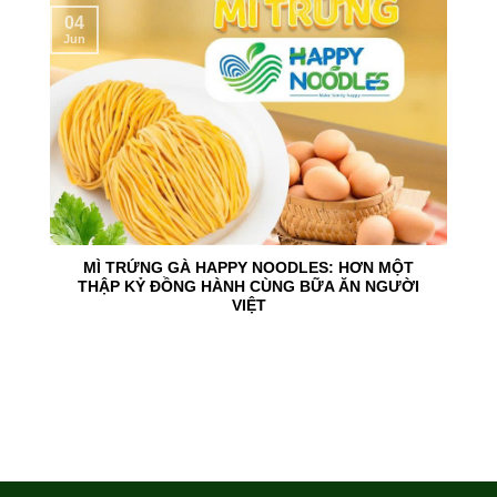
04
Jun
MÌ TRỨNG GÀ HAPPY NOODLES: HƠN MỘT
THẬP KỶ ĐỒNG HÀNH CÙNG BỮA ĂN NGƯỜI
VIỆT