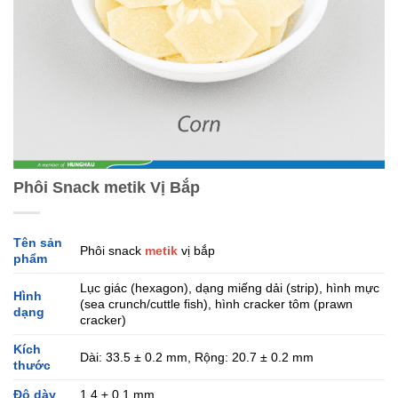
Phôi Snack metik Vị Bắp
Tên sản
Phôi snack
metik
vị bắp
phẩm
Lục giác (hexagon), dạng miếng dải (strip), hình mực
Hình
(sea crunch/cuttle fish), hình cracker tôm (prawn
dạng
cracker)
Kích
Dài: 33.5 ± 0.2 mm, Rộng: 20.7 ± 0.2 mm
thước
Độ dày
1.4 ± 0.1 mm