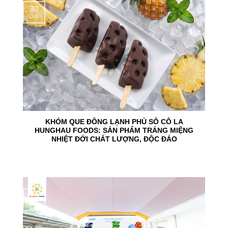
30
Jul
KHÓM QUE ĐÔNG LẠNH PHỦ SÔ CÔ LA
HUNGHAU FOODS: SẢN PHẨM TRÁNG MIỆNG
NHIỆT ĐỚI CHẤT LƯỢNG, ĐỘC ĐÁO
24
Jun