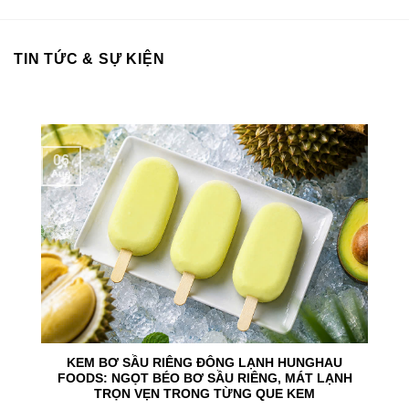
TIN TỨC & SỰ KIỆN
06
Aug
KEM BƠ SẦU RIÊNG ĐÔNG LẠNH HUNGHAU
FOODS: NGỌT BÉO BƠ SẦU RIÊNG, MÁT LẠNH
TRỌN VẸN TRONG TỪNG QUE KEM