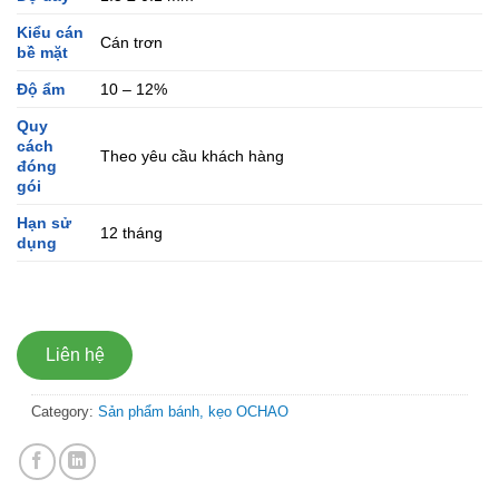
Kiểu cán
Cán trơn
bề mặt
Độ ẩm
10 – 12%
Quy
cách
Theo yêu cầu khách hàng
đóng
gói
Hạn sử
12 tháng
dụng
Liên hệ
Category:
Sản phẩm bánh, kẹo OCHAO