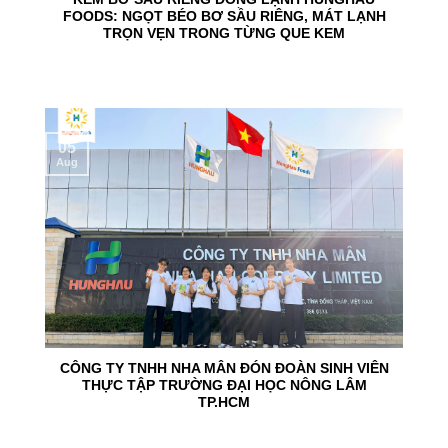
FOODS: NGỌT BÉO BƠ SẦU RIÊNG, MÁT LẠNH
TRỌN VẸN TRONG TỪNG QUE KEM
05
Aug
CÔNG TY TNHH NHA MÂN ĐÓN ĐOÀN SINH VIÊN
THỰC TẬP TRƯỜNG ĐẠI HỌC NÔNG LÂM
TP.HCM