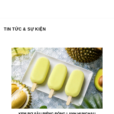
TIN TỨC & SỰ KIỆN
06
Aug
KEM BƠ SẦU RIÊNG ĐÔNG LẠNH HUNGHAU