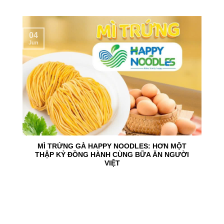
04
Jun
MÌ TRỨNG GÀ HAPPY NOODLES: HƠN MỘT
THẬP KỶ ĐỒNG HÀNH CÙNG BỮA ĂN NGƯỜI
VIỆT