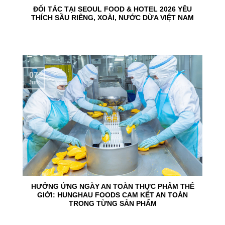
ĐỐI TÁC TẠI SEOUL FOOD & HOTEL 2026 YÊU
THÍCH SẦU RIÊNG, XOÀI, NƯỚC DỪA VIỆT NAM
07
Jun
HƯỞNG ỨNG NGÀY AN TOÀN THỰC PHẨM THẾ
GIỚI: HUNGHAU FOODS CAM KẾT AN TOÀN
TRONG TỪNG SẢN PHẨM