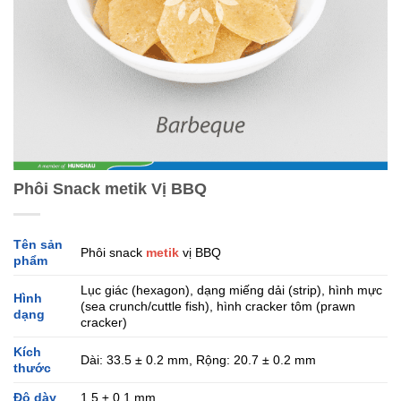
Phôi Snack metik Vị BBQ
Tên sản
Phôi snack
metik
vị BBQ
phẩm
Lục giác (hexagon), dạng miếng dải (strip), hình mực
Hình
(sea crunch/cuttle fish), hình cracker tôm (prawn
dạng
cracker)
Kích
Dài: 33.5 ± 0.2 mm, Rộng: 20.7 ± 0.2 mm
thước
Độ dày
1.5 ± 0.1 mm