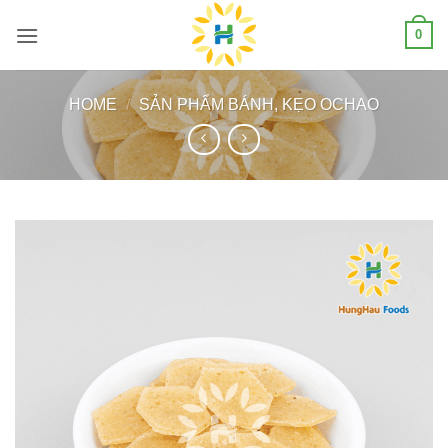
Skip
0
to
content
HOME
/
SẢN PHẨM BÁNH, KẸO OCHAO