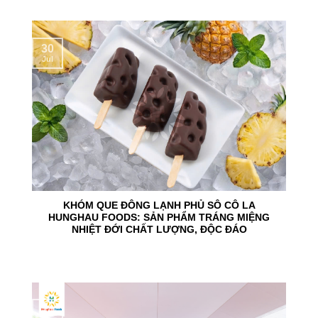
30
Jul
KHÓM QUE ĐÔNG LẠNH PHỦ SÔ CÔ LA
HUNGHAU FOODS: SẢN PHẨM TRÁNG MIỆNG
NHIỆT ĐỚI CHẤT LƯỢNG, ĐỘC ĐÁO
24