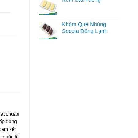
Khóm Que Nhúng
Socola Đông Lạnh
đạt chuẩn
cấp đông
cam kết
 quốc tế.