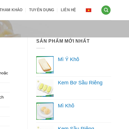
 THAM KHẢO
TUYỂN DỤNG
LIÊN HỆ
SẢN PHẨM MỚI NHẤT
Mì Ý Khô
…hoặc
Kem Bơ Sầu Riêng
ch
Mì Khô
Kem Sầu Riêng