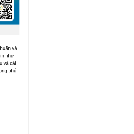
khuẩn và
min như
u và cải
hong phú