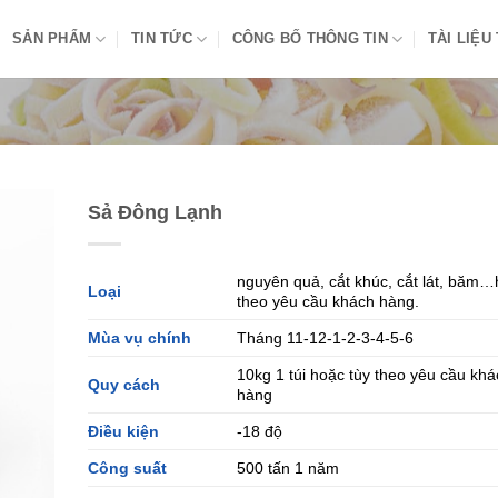
SẢN PHẨM
TIN TỨC
CÔNG BỐ THÔNG TIN
TÀI LIỆU
Sả Đông Lạnh
nguyên quả, cắt khúc, cắt lát, băm
Loại
theo yêu cầu khách hàng.
Mùa vụ chính
Tháng 11-12-1-2-3-4-5-6
10kg 1 túi hoặc tùy theo yêu cầu khá
Quy cách
hàng
Điều kiện
-18 độ
Công suất
500 tấn 1 năm