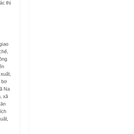
ác thị
giao
chế,
rồng
ến
xuất,
, bơ
xã Na
, xã
 ăn
ích
uất,