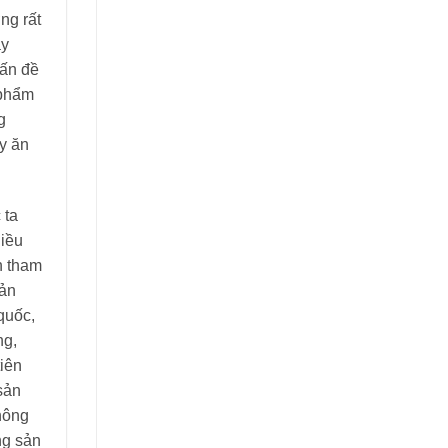
ng rất
ày
vấn đề
 phẩm
g
y ăn
 ta
hiều
n tham
sản
quốc,
ng,
tiên
 sản
 nông
ng sản