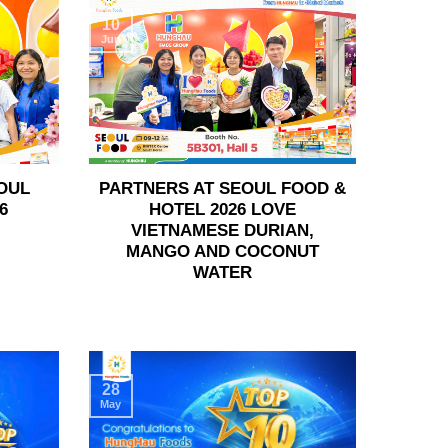
10
Jun
OUL
PARTNERS AT SEOUL FOOD &
6
HOTEL 2026 LOVE
VIETNAMESE DURIAN,
MANGO AND COCONUT
WATER
28
May