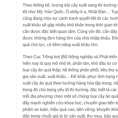
Theo thống kê, lượng trái cây xuất sang thị trường 
tốt như Mỹ, Hàn Quốc, Ô-xtrây-li-a, Nhật Bản… Tuy
cũng đang chịu sự cạnh tranh quyết liệt từ các nướ
xuất khẩu sẽ gặp nhiều khó khăn trong thời gian t
cần được đặc biệt quan tâm. Cùng với đó, cần đẩ
được những đơn hàng lớn của nhà nhập khẩu. Đồng 
quả chủ lực, có tiềm năng xuất khẩu lớn.
Theo Cục Trồng trọt (Bộ Nông nghiệp và Phát triển
hiện nay là quy mô nhỏ lẻ, phân tán, khó đầu tư cơ
loại cây ăn quả thấp; hệ thống phân phối, tiêu th
gia sản xuất, xuất khẩu… Để khắc phục tình trạng 
xuất cây ăn quả theo hướng hàng hóa tập trung; xâ
trong đó chú trọng yếu tố thị trường, đặc biệt là cá
mỗi địa phương chọn một số chủng loại cây ăn quả c
đẩy mạnh nghiên cứu khoa học, chuyển giao tiến bộ 
phẩm an toàn, hiệu quả cao, bền vững; khuyến khíc
dân trong chuỗi giá trị từ sản xuất, thu mua, bảo q