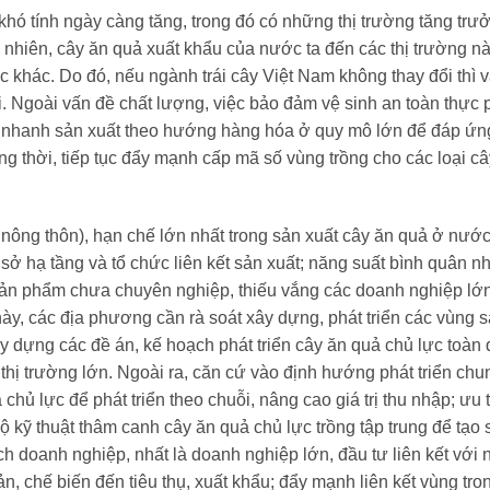
khó tính ngày càng tăng, trong đó có những thị trường tăng trưở
 nhiên, cây ăn quả xuất khẩu của nước ta đến các thị trường n
c khác. Do đó, nếu ngành trái cây Việt Nam không thay đổi thì 
ới. Ngoài vấn đề chất lượng, việc bảo đảm vệ sinh an toàn thực
y nhanh sản xuất theo hướng hàng hóa ở quy mô lớn để đáp ứn
thời, tiếp tục đẩy mạnh cấp mã số vùng trồng cho các loại câ
 nông thôn), hạn chế lớn nhất trong sản xuất cây ăn quả ở nước
 sở hạ tầng và tổ chức liên kết sản xuất; năng suất bình quân n
ụ sản phẩm chưa chuyên nghiệp, thiếu vắng các doanh nghiệp lớ
này, các địa phương cần rà soát xây dựng, phát triển các vùng 
y dựng các đề án, kế hoạch phát triển cây ăn quả chủ lực toàn 
c thị trường lớn. Ngoài ra, căn cứ vào định hướng phát triển chu
hủ lực để phát triển theo chuỗi, nâng cao giá trị thu nhập; ưu 
kỹ thuật thâm canh cây ăn quả chủ lực trồng tập trung để tạo
h doanh nghiệp, nhất là doanh nghiệp lớn, đầu tư liên kết với
uản, chế biến đến tiêu thụ, xuất khẩu; đẩy mạnh liên kết vùng tro