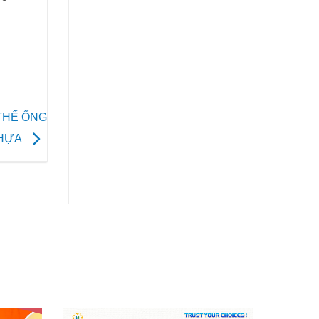
THẾ ỐNG
NHỰA