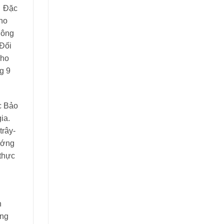
… Đặc
cho
nông
 Đối
cho
g 9
c Bảo
ia.
trây-
ướng
 thực
n
ảng