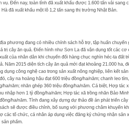
h vụ. Đến nay, toàn tỉnh đã xuất khẩu được 1.600 tấn vải sang c
h Hà đã xuất khẩu một lô 1,2 tấn sang thị trường Nhật Bản.
c địa phương đang có nhiều chính sách hỗ trợ, tập huấn chuyển 
á trị cây ăn quả. Điển hình như Sơn La đã vận dụng tốt các cơ 
 xuất của nhân dân khi chuyển đổi hàng chục nghìn héc-ta đất t
ả. Năm 2015 diện tích cây ăn quả mới đạt khoảng 21.000 ha, đ
 dụng công nghệ cao trong sản xuất nông nghiệp, liên kết sản 
 đó, cây na hoàng hậu đạt 600 triệu đồng/ha/năm; chanh leo tím
ng/ha/năm; nhãn ghép 360 triệu đồng/ha/năm. Cá biệt, Hợp tác 
hu nhập hơn 1 tỷ đồng/ha/năm; Hợp tác xã trồng nhãn Bảo Minh
ồng/ha/năm. Tỉnh đang xây dựng dự thảo đề án phát triển cây
h sách sẽ được điều chỉnh, bổ sung với phương châm khuyến kh
rợ các tổ chức, cá nhân áp dụng việc đăng ký chứng nhận sản x
bì sản phẩm.