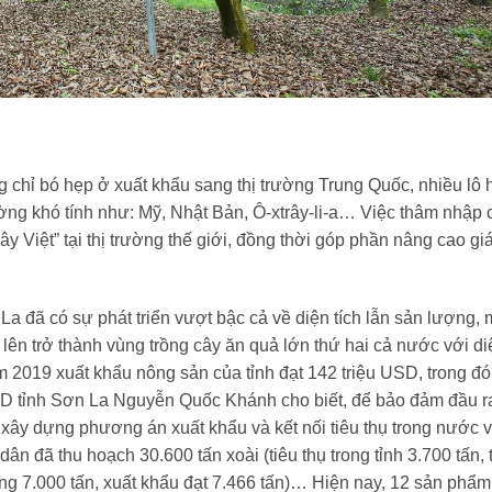
g chỉ bó hẹp ở xuất khẩu sang thị trường Trung Quốc, nhiều lô
ường khó tính như: Mỹ, Nhật Bản, Ô-xtrây-li-a… Việc thâm nhập c
 Việt” tại thị trường thế giới, đồng thời góp phần nâng cao giá 
 La đã có sự phát triển vượt bậc cả về diện tích lẫn sản lượng,
 lên trở thành vùng trồng cây ăn quả lớn thứ hai cả nước với di
m 2019 xuất khẩu nông sản của tỉnh đạt 142 triệu USD, trong đó
D tỉnh Sơn La Nguyễn Quốc Khánh cho biết, để bảo đảm đầu r
xây dựng phương án xuất khẩu và kết nối tiêu thụ trong nước v
n đã thu hoạch 30.600 tấn xoài (tiêu thụ trong tỉnh 3.700 tấn, 
ảng 7.000 tấn, xuất khẩu đạt 7.466 tấn)… Hiện nay, 12 sản phẩm