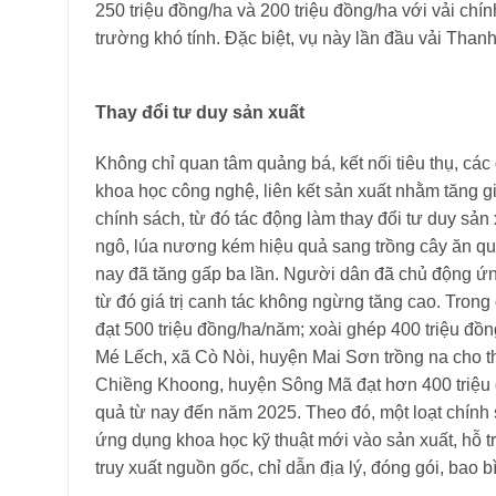
250 triệu đồng/ha và 200 triệu đồng/ha với vải chín
trường khó tính. Đặc biệt, vụ này lần đầu vải Than
Thay đổi tư duy sản xuất
Không chỉ quan tâm quảng bá, kết nối tiêu thụ, cá
khoa học công nghệ, liên kết sản xuất nhằm tăng gi
chính sách, từ đó tác động làm thay đổi tư duy sản
ngô, lúa nương kém hiệu quả sang trồng cây ăn qu
nay đã tăng gấp ba lần. Người dân đã chủ động ứng
từ đó giá trị canh tác không ngừng tăng cao. Trong
đạt 500 triệu đồng/ha/năm; xoài ghép 400 triệu đồ
Mé Lếch, xã Cò Nòi, huyện Mai Sơn trồng na cho t
Chiềng Khoong, huyện Sông Mã đạt hơn 400 triệu đ
quả từ nay đến năm 2025. Theo đó, một loạt chín
ứng dụng khoa học kỹ thuật mới vào sản xuất, hỗ t
truy xuất nguồn gốc, chỉ dẫn địa lý, đóng gói, bao 