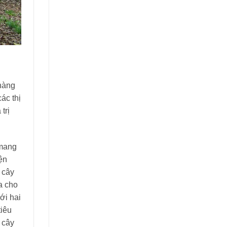
 hàng
ác thị
trị
 mang
ện
 cây
a cho
ới hai
tiêu
 cây