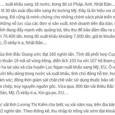
ong… xuất khẩu sang 16 nước, trong đó có Pháp, Anh, Nhật Bản
ô 30 tấn xoài đầu tiên sang thị trường Mỹ. Đây là tín hiệu vui 
chung. Đó cũng là minh chứng cho những chính sách phát triển 
hững nỗ lực của các đơn vị sản xuất, kinh doanh trên địa bàn.
ỉnh đang đẩy mạnh việc quảng bá, tiêu thụ để bảo đảm đầu ra 
70.400 tấn, trong đó xuất khẩu khoảng 7.000 tấn, giá trị khoản
c, Ô-xtrây-li-a, Nhật Bản…
của tỉnh Bắc Giang ước đạt 160 nghìn tấn. Tỉnh đã phối hợp Cụ
 thuận 19 mã số vùng trồng, diện tích 103 ha với 107 hộ tham g
18 ha tại sáu xã của huyện Lục Ngạn xuất khẩu sang Mỹ, EU, Ô-x
ời tiêu dùng trong nước và xuất khẩu, tỉnh chủ động hỗ trợ, h
hăm sóc; đồng thời giám sát chặt chẽ việc sử dụng thuốc bảo vệ
ghi chép, truy nguyên nguồn gốc. Vừa qua, 800 tấn vải thiều Bắc
Bản, Mỹ, Ô-xtrây-li-a, Xin-ga-po, EU…
 vật tỉnh Lương Thị Kiểm cho biết, vụ vải năm nay, trên địa bà
2 nghìn tấn. Theo thống kê, thu nhập từ trồng vải sớm đạt kho