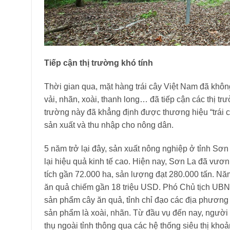
Tiếp cận thị trường khó tính
Thời gian qua, mặt hàng trái cây Việt Nam đã khôn
vải, nhãn, xoài, thanh long… đã tiếp cận các thị tr
trường này đã khẳng định được thương hiệu “trái cây
sản xuất và thu nhập cho nông dân.
5 năm trở lại đây, sản xuất nông nghiệp ở tỉnh Sơn
lại hiệu quả kinh tế cao. Hiện nay, Sơn La đã vươn
tích gần 72.000 ha, sản lượng đạt 280.000 tấn. Nă
ăn quả chiếm gần 18 triệu USD. Phó Chủ tịch UBN
sản phẩm cây ăn quả, tỉnh chỉ đạo các địa phương 
sản phẩm là xoài, nhãn. Từ đầu vụ đến nay, người dâ
thụ ngoài tỉnh thông qua các hệ thống siêu thị kho