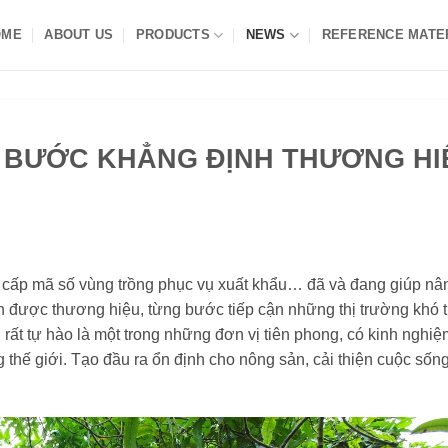
OME
ABOUT US
PRODUCTS
NEWS
REFERENCE MATE
G BƯỚC KHẲNG ĐỊNH THƯƠNG HI
t, cấp mã số vùng trồng phục vụ xuất khẩu… đã và đang giúp nâ
ịnh được thương hiệu, từng bước tiếp cận những thị trường khó t
ất tự hào là một trong những đơn vị tiên phong, có kinh nghiệ
g thế giới. Tạo đầu ra ổn định cho nông sản, cải thiện cuộc sốn