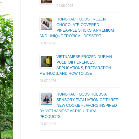
04.08.2026
HUNGHAU FOODS FROZEN
CHOCOLATE-COVERED
PINEAPPLE STICKS: A PREMIUM
AND UNIQUE TROPICAL DESSERT
30.07.2026
VIETNAMESE FROZEN DURIAN
PULB: DIFFERENCES,
APPLICATIONS, PREPARATION
METHODS, AND HOW TO USE
28.07.2026
HUNGHAU FOODS HOLDS A
SENSORY EVALUATION OF THREE
NEW COOKIE FLAVORS INSPIRED
BY VIETNAMESE AGRICULTURAL
PRODUCTS
23.07.2026