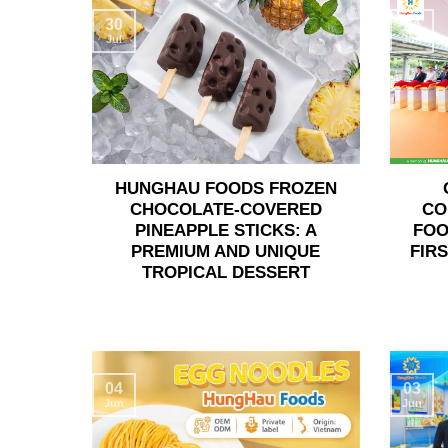
30
24
Jul
Jun
HUNGHAU FOODS FROZEN
CHOCOLATE-COVERED
CO
PINEAPPLE STICKS: A
FOO
PREMIUM AND UNIQUE
FIR
TROPICAL DESSERT
04
03
Jun
Jun