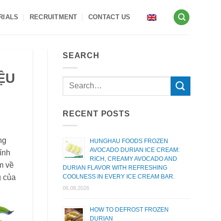
RIALS
RECRUITMENT
CONTACT US
SEARCH
ỆU
RECENT POSTS
ng
HUNGHAU FOODS FROZEN
AVOCADO DURIAN ICE CREAM:
ính
RICH, CREAMY AVOCADO AND
m về
DURIAN FLAVOR WITH REFRESHING
g của
COOLNESS IN EVERY ICE CREAM BAR.
06.08.2026
HOW TO DEFROST FROZEN
DURIAN